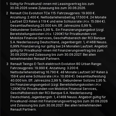
1
Gültig für Privatkund/-innen mit Leasingvertrag bis zum
30.06.2026 sowie Zulassung bis zum 30.06.2026.
2
Renault Clio Evolution TCe 115: Fahrzeugpreis: 19.900 €.
Anzahlung: 2.400 €. Nettodarlehensbetrag 17.500 €. 24 Monate
Laufzeit (23 Raten à 119 € und eine Schlussrate i.H.v. 15.084 €).
Gesamtlaufleistung 20.000 km. Eff. Jahreszins 0,99 %.
Gebundener Sollzins 0,99 %.. Ein Finanzierungsangebot (zzgl.
Bereitstellungskosten i.H.v. 1.290€) für Privatkunden von
Mobilize Financial Services, Geschäftsbereich der RCI Banque
S.A. Niederlassung Deutschland, Jagenbergstr. 1, 41468 Neuss.
0,99% Finanzierung nur gültig bei 24 Monaten Laufzeit. Angebot
gültig für Privatkund/-innen mit Finanzierungsvertrag bis zum
30.09.2026 und Zulassung bis zum 30.09.2027. Bei allen
teilnehmenden Renault Partnern.
3
Renault Twingo E-Tech elektrisch Evolution 80 Urban Range:
Fahrzeugpreis: 19.990 €. Anzahlung: 3.200 €.
Nettodarlehensbetrag 16.790 €. 48 Monate Laufzeit (47 Raten à
159 € und eine Schlussrate i.H.v. 10.959 €). Gesamtlaufleistung
40.000 km. Eff. Jahreszins 2,99 %. Gebundener Sollzins 2,95 %.
Ein Finanzierungsangebot (zzgl. Bereitstellungskosten i.H.v
1.290€) für Privatkunden von Mobilize Financial Services,
Geschäftsbereich der RCI Banque S.A. Niederlassung
Deutschland, Jagenbergstr. 1, 41468 Neuss. Angebot gültig für
Privatkund/-innen mit Finanzierungsvertrag bis zum 30.09.2026
und Zulassung bis zum 30.06.2027. Bei allen teilnehmenden
Renault Partnern.