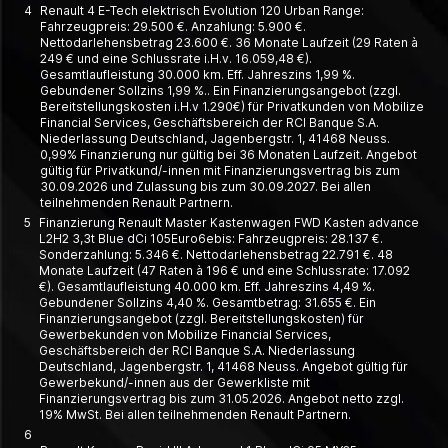
4
Renault 4 E-Tech elektrisch Evolution 120 Urban Range:
Fahrzeugpreis: 29.500 €. Anzahlung: 5.900 €.
Nettodarlehensbetrag 23.600 €. 36 Monate Laufzeit (29 Raten à
249 € und eine Schlussrate i.H.v. 16.059,48 €).
Gesamtlaufleistung 30.000 km. Eff. Jahreszins 1,99 %.
Gebundener Sollzins 1,99 %.. Ein Finanzierungsangebot (zzgl.
Bereitstellungskosten i.H.v 1.290€) für Privatkunden von Mobilize
Financial Services, Geschäftsbereich der RCI Banque S.A.
Niederlassung Deutschland, Jagenbergstr. 1, 41468 Neuss.
0,99% Finanzierung nur gültig bei 36 Monaten Laufzeit. Angebot
gültig für Privatkund/-innen mit Finanzierungsvertrag bis zum
30.09.2026 und Zulassung bis zum 30.09.2027. Bei allen
teilnehmenden Renault Partnern.
5
Finanzierung Renault Master Kastenwagen FWD Kasten advance
L2H2 3,3t Blue dCi 105Euro6ebis: Fahrzeugpreis: 28.137 €.
Sonderzahlung: 5.346 €. Nettodarlehensbetrag 22.791 €. 48
Monate Laufzeit (47 Raten à 196 € und eine Schlussrate: 17.092
€). Gesamtlaufleistung 40.000 km. Eff. Jahreszins 4,49 %.
Gebundener Sollzins 4,40 %. Gesamtbetrag: 31.655 €. Ein
Finanzierungsangebot (zzgl. Bereitstellungskosten) für
Gewerbekunden von Mobilize Financial Services,
Geschäftsbereich der RCI Banque S.A. Niederlassung
Deutschland, Jagenbergstr. 1, 41468 Neuss. Angebot gültig für
Gewerbekund/-innen aus der Gewerkliste mit
Finanzierungsvertrag bis zum 31.05.2026. Angebot netto zzgl.
19% MwSt. Bei allen teilnehmenden Renault Partnern.
6