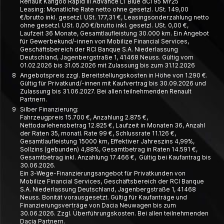
Renault Kangoo Rapid III Advance L1 Blue dCi 95 MY25
Leasing: Monatliche Rate netto ohne gesetzl. USt. 149,00
€/brutto inkl. gesetzl. USt. 177,31 €, Leasing­­sonder­zahlung netto
ohne gesetzl. USt. 0,00 €/brutto inkl. gesetzl. USt. 0,00 €,
Laufzeit 36 Monate, Gesamt­laufleistung 30.000 km. Ein Angebot
für Gewerbe­kund/-innen von Mobilize Financial Services,
Geschäfts­bereich der RCI Banque S.A. Nieder­lassung
Deutschland, Jagen­berg­straße 1, 41468 Neuss. Gültig vom
01.02.2026 bis 31.05.2026 mit Zulassung bis zum 31.12.2026
8
Angebotspreis zzgl. Bereitstellungskosten in Höhe von 1.290 €.
Gültig für Privatkund/-innen mit Kaufvertrag bis 30.09.2026 und
Zulassung bis 31.06.2027. Bei allen teilnehmenden Renault
Partnern.
9
Silber Finanzierung:
Fahrzeugpreis 15.700 €, Anzahlung 2.875 €,
Nettodarlehensbetrag 12.825 €, Laufzeit in Monaten 36, Anzahl
der Raten 35, monatl. Rate 99 €, Schlussrate 11.126 €,
Gesamtlaufleistung 15000 km, Effektiver Jahreszins 4,99%,
Sollzins (gebunden) 4,88%, Gesamtbetrag in Raten 14.591 €,
Gesamtbetrag inkl. Anzahlung 17.466 €, Gültig bei Kaufantrag bis
30.06.2026.
Ein 3-Wege-Finanzierungsangebot für Privatkunden von
Mobilize Financial Services, Geschäftsbereich der RCI Banque
S.A. Niederlassung Deutschland, Jagenbergstraße 1, 41468
Neuss. Bonität vorausgesetzt. Gültig für Kaufanträge und
Finanzierungsverträge von Dacia Neuwagen bis zum
30.06.2026. Zzgl. Überführungskosten. Bei allen teilnehmenden
Dacia Partnern.