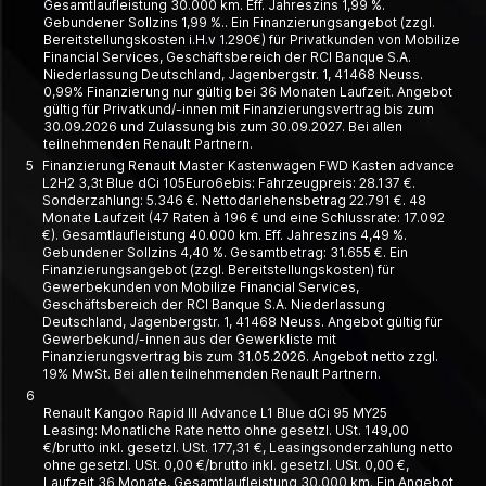
Gesamtlaufleistung 30.000 km. Eff. Jahreszins 1,99 %.
Gebundener Sollzins 1,99 %.. Ein Finanzierungsangebot (zzgl.
Bereitstellungskosten i.H.v 1.290€) für Privatkunden von Mobilize
Financial Services, Geschäftsbereich der RCI Banque S.A.
Niederlassung Deutschland, Jagenbergstr. 1, 41468 Neuss.
0,99% Finanzierung nur gültig bei 36 Monaten Laufzeit. Angebot
gültig für Privatkund/-innen mit Finanzierungsvertrag bis zum
30.09.2026 und Zulassung bis zum 30.09.2027. Bei allen
teilnehmenden Renault Partnern.
5
Finanzierung Renault Master Kastenwagen FWD Kasten advance
L2H2 3,3t Blue dCi 105Euro6ebis: Fahrzeugpreis: 28.137 €.
Sonderzahlung: 5.346 €. Nettodarlehensbetrag 22.791 €. 48
Monate Laufzeit (47 Raten à 196 € und eine Schlussrate: 17.092
€). Gesamtlaufleistung 40.000 km. Eff. Jahreszins 4,49 %.
Gebundener Sollzins 4,40 %. Gesamtbetrag: 31.655 €. Ein
Finanzierungsangebot (zzgl. Bereitstellungskosten) für
Gewerbekunden von Mobilize Financial Services,
Geschäftsbereich der RCI Banque S.A. Niederlassung
Deutschland, Jagenbergstr. 1, 41468 Neuss. Angebot gültig für
Gewerbekund/-innen aus der Gewerkliste mit
Finanzierungsvertrag bis zum 31.05.2026. Angebot netto zzgl.
19% MwSt. Bei allen teilnehmenden Renault Partnern.
6
Renault Kangoo Rapid III Advance L1 Blue dCi 95 MY25
Leasing: Monatliche Rate netto ohne gesetzl. USt. 149,00
€/brutto inkl. gesetzl. USt. 177,31 €, Leasing­­sonder­zahlung netto
ohne gesetzl. USt. 0,00 €/brutto inkl. gesetzl. USt. 0,00 €,
Laufzeit 36 Monate, Gesamt­laufleistung 30.000 km. Ein Angebot