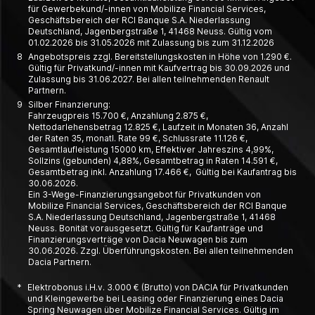
für Gewerbe­kund/-innen von Mobilize Financial Services,
Geschäfts­bereich der RCI Banque S.A. Nieder­lassung
Deutschland, Jagen­berg­straße 1, 41468 Neuss. Gültig vom
01.02.2026 bis 31.05.2026 mit Zulassung bis zum 31.12.2026
8
Angebotspreis zzgl. Bereitstellungskosten in Höhe von 1.290 €.
Gültig für Privatkund/-innen mit Kaufvertrag bis 30.09.2026 und
Zulassung bis 31.06.2027. Bei allen teilnehmenden Renault
Partnern.
9
Silber Finanzierung:
Fahrzeugpreis 15.700 €, Anzahlung 2.875 €,
Nettodarlehensbetrag 12.825 €, Laufzeit in Monaten 36, Anzahl
der Raten 35, monatl. Rate 99 €, Schlussrate 11.126 €,
Gesamtlaufleistung 15000 km, Effektiver Jahreszins 4,99%,
Sollzins (gebunden) 4,88%, Gesamtbetrag in Raten 14.591 €,
Gesamtbetrag inkl. Anzahlung 17.466 €, Gültig bei Kaufantrag bis
30.06.2026.
Ein 3-Wege-Finanzierungsangebot für Privatkunden von
Mobilize Financial Services, Geschäftsbereich der RCI Banque
S.A. Niederlassung Deutschland, Jagenbergstraße 1, 41468
Neuss. Bonität vorausgesetzt. Gültig für Kaufanträge und
Finanzierungsverträge von Dacia Neuwagen bis zum
30.06.2026. Zzgl. Überführungskosten. Bei allen teilnehmenden
Dacia Partnern.
*
Elektrobonus i.H.v. 3.000 € (Brutto) von DACIA für Privatkunden
und Kleingewerbe bei Leasing oder Finanzierung eines Dacia
Spring Neuwagen über Mobilize Financial Services. Gültig im