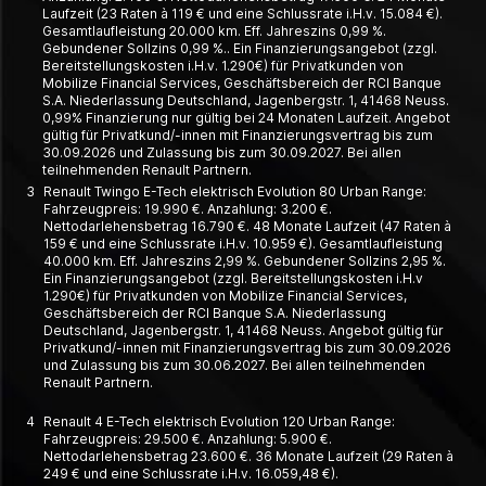
Laufzeit (23 Raten à 119 € und eine Schlussrate i.H.v. 15.084 €).
Gesamtlaufleistung 20.000 km. Eff. Jahreszins 0,99 %.
Gebundener Sollzins 0,99 %.. Ein Finanzierungsangebot (zzgl.
Bereitstellungskosten i.H.v. 1.290€) für Privatkunden von
Mobilize Financial Services, Geschäftsbereich der RCI Banque
S.A. Niederlassung Deutschland, Jagenbergstr. 1, 41468 Neuss.
0,99% Finanzierung nur gültig bei 24 Monaten Laufzeit. Angebot
gültig für Privatkund/-innen mit Finanzierungsvertrag bis zum
30.09.2026 und Zulassung bis zum 30.09.2027. Bei allen
teilnehmenden Renault Partnern.
3
Renault Twingo E-Tech elektrisch Evolution 80 Urban Range:
Fahrzeugpreis: 19.990 €. Anzahlung: 3.200 €.
Nettodarlehensbetrag 16.790 €. 48 Monate Laufzeit (47 Raten à
159 € und eine Schlussrate i.H.v. 10.959 €). Gesamtlaufleistung
40.000 km. Eff. Jahreszins 2,99 %. Gebundener Sollzins 2,95 %.
Ein Finanzierungsangebot (zzgl. Bereitstellungskosten i.H.v
1.290€) für Privatkunden von Mobilize Financial Services,
Geschäftsbereich der RCI Banque S.A. Niederlassung
Deutschland, Jagenbergstr. 1, 41468 Neuss. Angebot gültig für
Privatkund/-innen mit Finanzierungsvertrag bis zum 30.09.2026
und Zulassung bis zum 30.06.2027. Bei allen teilnehmenden
Renault Partnern.
4
Renault 4 E-Tech elektrisch Evolution 120 Urban Range:
Fahrzeugpreis: 29.500 €. Anzahlung: 5.900 €.
Nettodarlehensbetrag 23.600 €. 36 Monate Laufzeit (29 Raten à
249 € und eine Schlussrate i.H.v. 16.059,48 €).