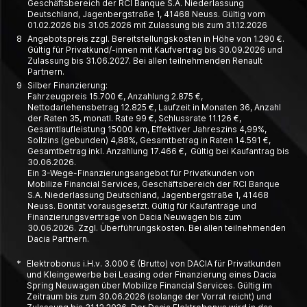
Geschäfts­bereich der RCI Banque S.A. Nieder­lassung
Deutschland, Jagen­berg­straße 1, 41468 Neuss. Gültig vom
01.02.2026 bis 31.05.2026 mit Zulassung bis zum 31.12.2026
8
Angebotspreis zzgl. Bereitstellungskosten in Höhe von 1.290 €.
Gültig für Privatkund/-innen mit Kaufvertrag bis 30.09.2026 und
Zulassung bis 31.06.2027. Bei allen teilnehmenden Renault
Partnern.
9
Silber Finanzierung:
Fahrzeugpreis 15.700 €, Anzahlung 2.875 €,
Nettodarlehensbetrag 12.825 €, Laufzeit in Monaten 36, Anzahl
der Raten 35, monatl. Rate 99 €, Schlussrate 11.126 €,
Gesamtlaufleistung 15000 km, Effektiver Jahreszins 4,99%,
Sollzins (gebunden) 4,88%, Gesamtbetrag in Raten 14.591 €,
Gesamtbetrag inkl. Anzahlung 17.466 €, Gültig bei Kaufantrag bis
30.06.2026.
Ein 3-Wege-Finanzierungsangebot für Privatkunden von
Mobilize Financial Services, Geschäftsbereich der RCI Banque
S.A. Niederlassung Deutschland, Jagenbergstraße 1, 41468
Neuss. Bonität vorausgesetzt. Gültig für Kaufanträge und
Finanzierungsverträge von Dacia Neuwagen bis zum
30.06.2026. Zzgl. Überführungskosten. Bei allen teilnehmenden
Dacia Partnern.
*
Elektrobonus i.H.v. 3.000 € (Brutto) von DACIA für Privatkunden
und Kleingewerbe bei Leasing oder Finanzierung eines Dacia
Spring Neuwagen über Mobilize Financial Services. Gültig im
Zeitraum bis zum 30.06.2026 (solange der Vorrat reicht) und