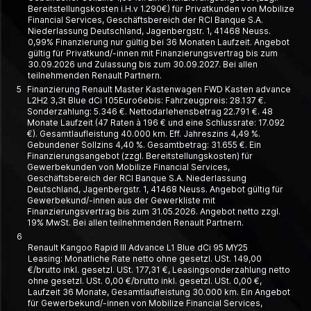
Bereitstellungskosten i.H.v 1.290€) für Privatkunden von Mobilize
Financial Services, Geschäftsbereich der RCI Banque S.A.
Niederlassung Deutschland, Jagenbergstr. 1, 41468 Neuss.
0,99% Finanzierung nur gültig bei 36 Monaten Laufzeit. Angebot
gültig für Privatkund/-innen mit Finanzierungsvertrag bis zum
30.09.2026 und Zulassung bis zum 30.09.2027. Bei allen
teilnehmenden Renault Partnern.
5
Finanzierung Renault Master Kastenwagen FWD Kasten advance
L2H2 3,3t Blue dCi 105Euro6ebis: Fahrzeugpreis: 28.137 €.
Sonderzahlung: 5.346 €. Nettodarlehensbetrag 22.791 €. 48
Monate Laufzeit (47 Raten à 196 € und eine Schlussrate: 17.092
€). Gesamtlaufleistung 40.000 km. Eff. Jahreszins 4,49 %.
Gebundener Sollzins 4,40 %. Gesamtbetrag: 31.655 €. Ein
Finanzierungsangebot (zzgl. Bereitstellungskosten) für
Gewerbekunden von Mobilize Financial Services,
Geschäftsbereich der RCI Banque S.A. Niederlassung
Deutschland, Jagenbergstr. 1, 41468 Neuss. Angebot gültig für
Gewerbekund/-innen aus der Gewerkliste mit
Finanzierungsvertrag bis zum 31.05.2026. Angebot netto zzgl.
19% MwSt. Bei allen teilnehmenden Renault Partnern.
6
Renault Kangoo Rapid III Advance L1 Blue dCi 95 MY25
Leasing: Monatliche Rate netto ohne gesetzl. USt. 149,00
€/brutto inkl. gesetzl. USt. 177,31 €, Leasing­­sonder­zahlung netto
ohne gesetzl. USt. 0,00 €/brutto inkl. gesetzl. USt. 0,00 €,
Laufzeit 36 Monate, Gesamt­laufleistung 30.000 km. Ein Angebot
für Gewerbe­kund/-innen von Mobilize Financial Services,