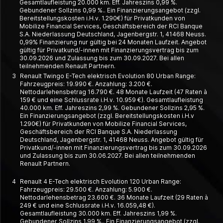
Gesamtlaufleistung 20.000 km. Eff. Jahreszins 0,99 %.
Gebundener Sollzins 0,99 %.. Ein Finanzierungsangebot (zzgl.
Bereitstellungskosten i.H.v. 1.290€) für Privatkunden von
Mobilize Financial Services, Geschäftsbereich der RCI Banque
S.A. Niederlassung Deutschland, Jagenbergstr. 1, 41468 Neuss.
0,99% Finanzierung nur gültig bei 24 Monaten Laufzeit. Angebot
gültig für Privatkund/-innen mit Finanzierungsvertrag bis zum
30.09.2026 und Zulassung bis zum 30.09.2027. Bei allen
teilnehmenden Renault Partnern.
3
Renault Twingo E-Tech elektrisch Evolution 80 Urban Range:
Fahrzeugpreis: 19.990 €. Anzahlung: 3.200 €.
Nettodarlehensbetrag 16.790 €. 48 Monate Laufzeit (47 Raten à
159 € und eine Schlussrate i.H.v. 10.959 €). Gesamtlaufleistung
40.000 km. Eff. Jahreszins 2,99 %. Gebundener Sollzins 2,95 %.
Ein Finanzierungsangebot (zzgl. Bereitstellungskosten i.H.v
1.290€) für Privatkunden von Mobilize Financial Services,
Geschäftsbereich der RCI Banque S.A. Niederlassung
Deutschland, Jagenbergstr. 1, 41468 Neuss. Angebot gültig für
Privatkund/-innen mit Finanzierungsvertrag bis zum 30.09.2026
und Zulassung bis zum 30.06.2027. Bei allen teilnehmenden
Renault Partnern.
4
Renault 4 E-Tech elektrisch Evolution 120 Urban Range:
Fahrzeugpreis: 29.500 €. Anzahlung: 5.900 €.
Nettodarlehensbetrag 23.600 €. 36 Monate Laufzeit (29 Raten à
249 € und eine Schlussrate i.H.v. 16.059,48 €).
Gesamtlaufleistung 30.000 km. Eff. Jahreszins 1,99 %.
Gebundener Sollzins 1,99 %.. Ein Finanzierungsangebot (zzgl.