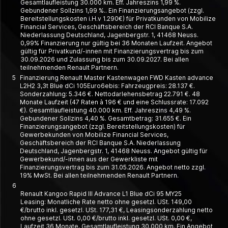
Gesamtlaufleistung 30.000 km. Eff. Jahreszins 1,99 %.
Gebundener Sollzins 1,99 %.. Ein Finanzierungsangebot (zzgl.
Bereitstellungskosten i.H.v 1.290€) für Privatkunden von Mobilize
Financial Services, Geschäftsbereich der RCI Banque S.A.
Niederlassung Deutschland, Jagenbergstr. 1, 41468 Neuss.
0,99% Finanzierung nur gültig bei 36 Monaten Laufzeit. Angebot
gültig für Privatkund/-innen mit Finanzierungsvertrag bis zum
30.09.2026 und Zulassung bis zum 30.09.2027. Bei allen
teilnehmenden Renault Partnern.
5
Finanzierung Renault Master Kastenwagen FWD Kasten advance
L2H2 3,3t Blue dCi 105Euro6ebis: Fahrzeugpreis: 28.137 €.
Sonderzahlung: 5.346 €. Nettodarlehensbetrag 22.791 €. 48
Monate Laufzeit (47 Raten à 196 € und eine Schlussrate: 17.092
€). Gesamtlaufleistung 40.000 km. Eff. Jahreszins 4,49 %.
Gebundener Sollzins 4,40 %. Gesamtbetrag: 31.655 €. Ein
Finanzierungsangebot (zzgl. Bereitstellungskosten) für
Gewerbekunden von Mobilize Financial Services,
Geschäftsbereich der RCI Banque S.A. Niederlassung
Deutschland, Jagenbergstr. 1, 41468 Neuss. Angebot gültig für
Gewerbekund/-innen aus der Gewerkliste mit
Finanzierungsvertrag bis zum 31.05.2026. Angebot netto zzgl.
19% MwSt. Bei allen teilnehmenden Renault Partnern.
6
Renault Kangoo Rapid III Advance L1 Blue dCi 95 MY25
Leasing: Monatliche Rate netto ohne gesetzl. USt. 149,00
€/brutto inkl. gesetzl. USt. 177,31 €, Leasing­­sonder­zahlung netto
ohne gesetzl. USt. 0,00 €/brutto inkl. gesetzl. USt. 0,00 €,
Laufzeit 36 Monate, Gesamt­laufleistung 30.000 km. Ein Angebot