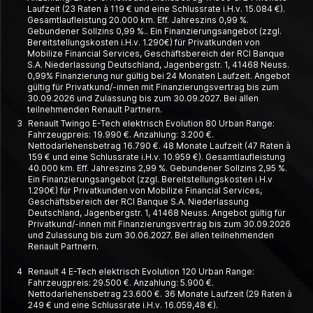
Laufzeit (23 Raten à 119 € und eine Schlussrate i.H.v. 15.084 €).
Gesamtlaufleistung 20.000 km. Eff. Jahreszins 0,99 %.
Gebundener Sollzins 0,99 %.. Ein Finanzierungsangebot (zzgl.
Bereitstellungskosten i.H.v. 1.290€) für Privatkunden von
Mobilize Financial Services, Geschäftsbereich der RCI Banque
S.A. Niederlassung Deutschland, Jagenbergstr. 1, 41468 Neuss.
0,99% Finanzierung nur gültig bei 24 Monaten Laufzeit. Angebot
gültig für Privatkund/-innen mit Finanzierungsvertrag bis zum
30.09.2026 und Zulassung bis zum 30.09.2027. Bei allen
teilnehmenden Renault Partnern.
3
Renault Twingo E-Tech elektrisch Evolution 80 Urban Range:
Fahrzeugpreis: 19.990 €. Anzahlung: 3.200 €.
Nettodarlehensbetrag 16.790 €. 48 Monate Laufzeit (47 Raten à
159 € und eine Schlussrate i.H.v. 10.959 €). Gesamtlaufleistung
40.000 km. Eff. Jahreszins 2,99 %. Gebundener Sollzins 2,95 %.
Ein Finanzierungsangebot (zzgl. Bereitstellungskosten i.H.v
1.290€) für Privatkunden von Mobilize Financial Services,
Geschäftsbereich der RCI Banque S.A. Niederlassung
Deutschland, Jagenbergstr. 1, 41468 Neuss. Angebot gültig für
Privatkund/-innen mit Finanzierungsvertrag bis zum 30.09.2026
und Zulassung bis zum 30.06.2027. Bei allen teilnehmenden
Renault Partnern.
4
Renault 4 E-Tech elektrisch Evolution 120 Urban Range:
Fahrzeugpreis: 29.500 €. Anzahlung: 5.900 €.
Nettodarlehensbetrag 23.600 €. 36 Monate Laufzeit (29 Raten à
249 € und eine Schlussrate i.H.v. 16.059,48 €).