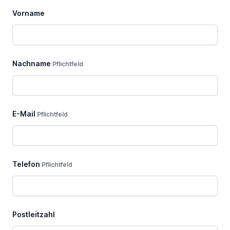
dieses
Vorname
Feld
Nachname
Pflichtfeld
E-Mail
Pflichtfeld
Telefon
Pflichtfeld
Postleitzahl