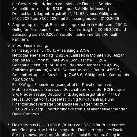
für Gewerbe­kund/-innen von Mobilize Financial Services,
Geschäfts­bereich der RCI Banque S.A. Nieder­lassung
Deutschland, Jagen­berg­straße 1, 41468 Neuss. Gültig vom
01.02.2026 bis 31.05.2026 mit Zulassung bis zum 31.12.2026
8
Angebotspreis zzgl. Bereitstellungskosten in Höhe von 1.290 €.
Gültig für Privatkund/-innen mit Kaufvertrag bis 30.09.2026 und
Zulassung bis 31.06.2027. Bei allen teilnehmenden Renault
Partnern.
9
Silber Finanzierung:
Fahrzeugpreis 15.700 €, Anzahlung 2.875 €,
Nettodarlehensbetrag 12.825 €, Laufzeit in Monaten 36, Anzahl
der Raten 35, monatl. Rate 99 €, Schlussrate 11.126 €,
Gesamtlaufleistung 15000 km, Effektiver Jahreszins 4,99%,
Sollzins (gebunden) 4,88%, Gesamtbetrag in Raten 14.591 €,
Gesamtbetrag inkl. Anzahlung 17.466 €, Gültig bei Kaufantrag bis
30.06.2026.
Ein 3-Wege-Finanzierungsangebot für Privatkunden von
Mobilize Financial Services, Geschäftsbereich der RCI Banque
S.A. Niederlassung Deutschland, Jagenbergstraße 1, 41468
Neuss. Bonität vorausgesetzt. Gültig für Kaufanträge und
Finanzierungsverträge von Dacia Neuwagen bis zum
30.06.2026. Zzgl. Überführungskosten. Bei allen teilnehmenden
Dacia Partnern.
*
Elektrobonus i.H.v. 3.000 € (Brutto) von DACIA für Privatkunden
und Kleingewerbe bei Leasing oder Finanzierung eines Dacia
Spring Neuwagen über Mobilize Financial Services. Gültig im