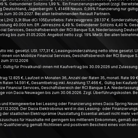
99 %. Gebundener Sollzins 1,99 %.. Ein Finanzierungsangebot (zzgl. Bereitste
 Deutschland, Jagenbergstr. 1, 41468 Neuss. 0,99% Finanzierung nur gültig 
s zum 30.09.2027. Bei allen teilnehmenden Renault Partnern.
L2H2 3,3t Blue dCi 105Euro6ebis: Fahrzeugpreis: 28.137 €. Sonderzahlung:
leistung 40.000 km. Eff. Jahreszins 4,49 %. Gebundener Sollzins 4,40 %. Ges
ial Services, Geschäftsbereich der RCI Banque S.A. Niederlassung Deutschl
trag bis zum 31.05.2026. Angebot netto zzgl. 19% MwSt. Bei allen teilnehm
o inkl. gesetzl. USt. 177,31 €, Leasing­­sonder­zahlung netto ohne gesetzl. US
innen von Mobilize Financial Services, Geschäfts­bereich der RCI Banque S.
s zum 31.12.2026
. Gültig für Privatkund/-innen mit Kaufvertrag bis 30.09.2026 und Zulassung
ag 12.825 €, Laufzeit in Monaten 36, Anzahl der Raten 35, monatl. Rate 99 €,
 Raten 14.591 €, Gesamtbetrag inkl. Anzahlung 17.466 €, Gültig bei Kaufant
ze Financial Services, Geschäftsbereich der RCI Banque S.A. Niederlassun
räge von Dacia Neuwagen bis zum 30.06.2026. Zzgl. Überführungskosten. Bei
en und Kleingewerbe bei Leasing oder Finanzierung eines Dacia Spring Neuwa
31.12.2026. Der Dacia Elektrobonus wird in das Leasing- oder Finanzierungsa
er staatlichen Elektroprämie (Ausstattung Essential aktuell nicht mehr ver
deszuschuss für Haushalte mit geringem bis mittlerem Einkommen, gemäß den
ualifizierung gemäß Richtlinien und positivem Bescheid eines von Ihnen g