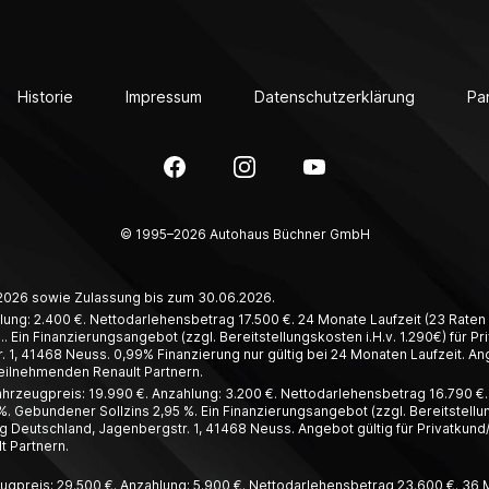
Historie
Impressum
Datenschutzerklärung
Pa
Facebook
Instagram
YouTube
© 1995–2026 Autohaus Büchner GmbH
6.2026 sowie Zulassung bis zum 30.06.2026.
lung: 2.400 €. Nettodarlehensbetrag 17.500 €. 24 Monate Laufzeit (23 Raten à
. Ein Finanzierungsangebot (zzgl. Bereitstellungskosten i.H.v. 1.290€) für 
1, 41468 Neuss. 0,99% Finanzierung nur gültig bei 24 Monaten Laufzeit. Ang
teilnehmenden Renault Partnern.
hrzeugpreis: 19.990 €. Anzahlung: 3.200 €. Nettodarlehensbetrag 16.790 €. 4
%. Gebundener Sollzins 2,95 %. Ein Finanzierungsangebot (zzgl. Bereitstellun
 Deutschland, Jagenbergstr. 1, 41468 Neuss. Angebot gültig für Privatkund
t Partnern.
ugpreis: 29.500 €. Anzahlung: 5.900 €. Nettodarlehensbetrag 23.600 €. 36 Mo