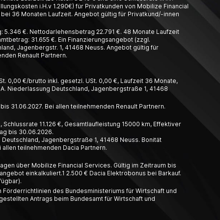
llungskosten i.H.v 1.290€) für Privatkunden von Mobilize Financial
bei 36 Monaten Laufzeit. Angebot gültig für Privatkund/-innen
 5.346 €. Nettodarlehensbetrag 22.791 €. 48 Monate Laufzeit
amtbetrag: 31.655 €. Ein Finanzierungsangebot (zzgl.
and, Jagenbergstr. 1, 41468 Neuss. Angebot gültig für
enden Renault Partnern.
t. 0,00 €/brutto inkl. gesetzl. USt. 0,00 €, Laufzeit 36 Monate,
A. Nieder­lassung Deutschland, Jagen­berg­straße 1, 41468
 bis 31.06.2027. Bei allen teilnehmenden Renault Partnern.
 Schlussrate 11.126 €, Gesamtlaufleistung 15000 km, Effektiver
rag bis 30.06.2026.
g Deutschland, Jagenbergstraße 1, 41468 Neuss. Bonität
 allen teilnehmenden Dacia Partnern.
gen über Mobilize Financial Services. Gültig im Zeitraum bis
ngebot einkalkuliert.1 2.500 € Dacia Elektrobonus bei Barkauf.
fügbar).
 Förderrichtlinien des Bundesministeriums für Wirtschaft und
estellten Antrags beim Bundesamt für Wirtschaft und