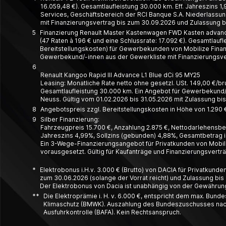
16.059,48 €). Gesamtlaufleistung 30.000 km. Eff. Jahreszins 1,
Services, Geschäftsbereich der RCI Banque S.A. Niederlassung
mit Finanzierungsvertrag bis zum 30.09.2026 und Zulassung bi
5
Finanzierung Renault Master Kastenwagen FWD Kasten advance 
(47 Raten à 196 € und eine Schlussrate: 17.092 €). Gesamtlauf
Bereitstellungskosten) für Gewerbekunden von Mobilize Financ
Gewerbekund/-innen aus der Gewerkliste mit Finanzierungsver
6
Renault Kangoo Rapid III Advance L1 Blue dCi 95 MY25
Leasing: Monatliche Rate netto ohne gesetzl. USt. 149,00 €/brutt
Gesamt­laufleistung 30.000 km. Ein Angebot für Gewerbe­kund/-
Neuss. Gültig vom 01.02.2026 bis 31.05.2026 mit Zulassung bi
8
Angebotspreis zzgl. Bereitstellungskosten in Höhe von 1.290 €
9
Silber Finanzierung:
Fahrzeugpreis 15.700 €, Anzahlung 2.875 €, Nettodarlehensbetr
Jahreszins 4,99%, Sollzins (gebunden) 4,88%, Gesamtbetrag in
Ein 3-Wege-Finanzierungsangebot für Privatkunden von Mobili
vorausgesetzt. Gültig für Kaufanträge und Finanzierungsvert
*
Elektrobonus i.H.v. 3.000 € (Brutto) von DACIA für Privatkund
zum 30.06.2026 (solange der Vorrat reicht) und Zulassung bis 
Der Elektrobonus von Dacia ist unabhängig von der Gewährung d
**
Die Elektroprämie i. H. v. 6.000 €, entspricht dem max. Bun
Klimaschutz (BMWK). Auszahlung des Bundeszuschusses nach Q
Ausfuhrkontrolle (BAFA). Kein Rechtsanspruch.