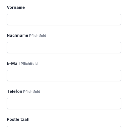
dieses
Vorname
Feld
Nachname
Pflichtfeld
E-Mail
Pflichtfeld
Telefon
Pflichtfeld
Postleitzahl