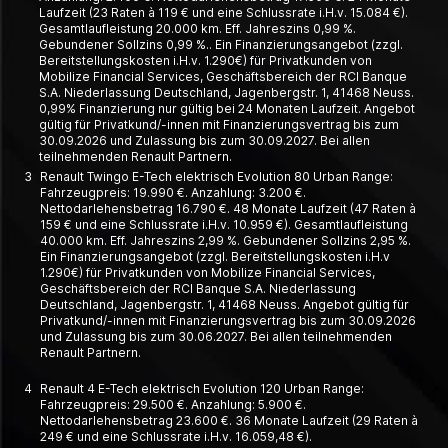
Laufzeit (23 Raten à 119 € und eine Schlussrate i.H.v. 15.084 €).
Gesamtlaufleistung 20.000 km. Eff. Jahreszins 0,99 %.
Gebundener Sollzins 0,99 %.. Ein Finanzierungsangebot (zzgl.
Bereitstellungskosten i.H.v. 1.290€) für Privatkunden von
Mobilize Financial Services, Geschäftsbereich der RCI Banque
S.A. Niederlassung Deutschland, Jagenbergstr. 1, 41468 Neuss.
0,99% Finanzierung nur gültig bei 24 Monaten Laufzeit. Angebot
gültig für Privatkund/-innen mit Finanzierungsvertrag bis zum
30.09.2026 und Zulassung bis zum 30.09.2027. Bei allen
teilnehmenden Renault Partnern.
3
Renault Twingo E-Tech elektrisch Evolution 80 Urban Range:
Fahrzeugpreis: 19.990 €. Anzahlung: 3.200 €.
Nettodarlehensbetrag 16.790 €. 48 Monate Laufzeit (47 Raten à
159 € und eine Schlussrate i.H.v. 10.959 €). Gesamtlaufleistung
40.000 km. Eff. Jahreszins 2,99 %. Gebundener Sollzins 2,95 %.
Ein Finanzierungsangebot (zzgl. Bereitstellungskosten i.H.v
1.290€) für Privatkunden von Mobilize Financial Services,
Geschäftsbereich der RCI Banque S.A. Niederlassung
Deutschland, Jagenbergstr. 1, 41468 Neuss. Angebot gültig für
Privatkund/-innen mit Finanzierungsvertrag bis zum 30.09.2026
und Zulassung bis zum 30.06.2027. Bei allen teilnehmenden
Renault Partnern.
4
Renault 4 E-Tech elektrisch Evolution 120 Urban Range:
Fahrzeugpreis: 29.500 €. Anzahlung: 5.900 €.
Nettodarlehensbetrag 23.600 €. 36 Monate Laufzeit (29 Raten à
249 € und eine Schlussrate i.H.v. 16.059,48 €).