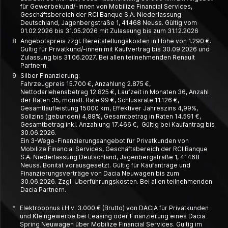
für Gewerbe­kund/-innen von Mobilize Financial Services,
Geschäfts­bereich der RCI Banque S.A. Nieder­lassung
Deutschland, Jagen­berg­straße 1, 41468 Neuss. Gültig vom
01.02.2026 bis 31.05.2026 mit Zulassung bis zum 31.12.2026
8
Angebotspreis zzgl. Bereitstellungskosten in Höhe von 1.290 €.
Gültig für Privatkund/-innen mit Kaufvertrag bis 30.09.2026 und
Zulassung bis 31.06.2027. Bei allen teilnehmenden Renault
Partnern.
9
Silber Finanzierung:
Fahrzeugpreis 15.700 €, Anzahlung 2.875 €,
Nettodarlehensbetrag 12.825 €, Laufzeit in Monaten 36, Anzahl
der Raten 35, monatl. Rate 99 €, Schlussrate 11.126 €,
Gesamtlaufleistung 15000 km, Effektiver Jahreszins 4,99%,
Sollzins (gebunden) 4,88%, Gesamtbetrag in Raten 14.591 €,
Gesamtbetrag inkl. Anzahlung 17.466 €, Gültig bei Kaufantrag bis
30.06.2026.
Ein 3-Wege-Finanzierungsangebot für Privatkunden von
Mobilize Financial Services, Geschäftsbereich der RCI Banque
S.A. Niederlassung Deutschland, Jagenbergstraße 1, 41468
Neuss. Bonität vorausgesetzt. Gültig für Kaufanträge und
Finanzierungsverträge von Dacia Neuwagen bis zum
30.06.2026. Zzgl. Überführungskosten. Bei allen teilnehmenden
Dacia Partnern.
*
Elektrobonus i.H.v. 3.000 € (Brutto) von DACIA für Privatkunden
und Kleingewerbe bei Leasing oder Finanzierung eines Dacia
Spring Neuwagen über Mobilize Financial Services. Gültig im