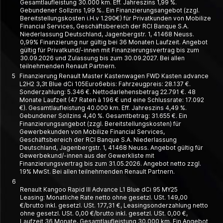
Gesamtlaufleistung 30.000 km. Eff. Jahreszins 1,99 %.
Gebundener Sollzins 1,99 %.. Ein Finanzierungsangebot (zzgl.
Bereitstellungskosten i.H.v 1.290€) für Privatkunden von Mobilize
Financial Services, Geschäftsbereich der RCI Banque S.A.
Niederlassung Deutschland, Jagenbergstr. 1, 41468 Neuss.
0,99% Finanzierung nur gültig bei 36 Monaten Laufzeit. Angebot
gültig für Privatkund/-innen mit Finanzierungsvertrag bis zum
30.09.2026 und Zulassung bis zum 30.09.2027. Bei allen
teilnehmenden Renault Partnern.
5
Finanzierung Renault Master Kastenwagen FWD Kasten advance
L2H2 3,3t Blue dCi 105Euro6ebis: Fahrzeugpreis: 28.137 €.
Sonderzahlung: 5.346 €. Nettodarlehensbetrag 22.791 €. 48
Monate Laufzeit (47 Raten à 196 € und eine Schlussrate: 17.092
€). Gesamtlaufleistung 40.000 km. Eff. Jahreszins 4,49 %.
Gebundener Sollzins 4,40 %. Gesamtbetrag: 31.655 €. Ein
Finanzierungsangebot (zzgl. Bereitstellungskosten) für
Gewerbekunden von Mobilize Financial Services,
Geschäftsbereich der RCI Banque S.A. Niederlassung
Deutschland, Jagenbergstr. 1, 41468 Neuss. Angebot gültig für
Gewerbekund/-innen aus der Gewerkliste mit
Finanzierungsvertrag bis zum 31.05.2026. Angebot netto zzgl.
19% MwSt. Bei allen teilnehmenden Renault Partnern.
6
Renault Kangoo Rapid III Advance L1 Blue dCi 95 MY25
Leasing: Monatliche Rate netto ohne gesetzl. USt. 149,00
€/brutto inkl. gesetzl. USt. 177,31 €, Leasing­­sonder­zahlung netto
ohne gesetzl. USt. 0,00 €/brutto inkl. gesetzl. USt. 0,00 €,
Laufzeit 36 Monate, Gesamt­laufleistung 30.000 km. Ein Angebot