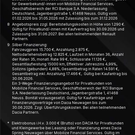
für Gewerbe­kund/-innen von Mobilize Financial Services,
Geschäfts­bereich der RCI Banque S.A. Nieder­lassung
Deutschland, Jagen­berg­straße 1, 41468 Neuss. Gültig vom
01.02.2026 bis 31.05.2026 mit Zulassung bis zum 31.12.2026
8
Angebotspreis zzgl. Bereitstellungskosten in Höhe von 1.290 €.
Gültig für Privatkund/-innen mit Kaufvertrag bis 30.09.2026 und
Zulassung bis 31.06.2027. Bei allen teilnehmenden Renault
Partnern.
9
Silber Finanzierung:
Fahrzeugpreis 15.700 €, Anzahlung 2.875 €,
Nettodarlehensbetrag 12.825 €, Laufzeit in Monaten 36, Anzahl
der Raten 35, monatl. Rate 99 €, Schlussrate 11.126 €,
Gesamtlaufleistung 15000 km, Effektiver Jahreszins 4,99%,
Sollzins (gebunden) 4,88%, Gesamtbetrag in Raten 14.591 €,
Gesamtbetrag inkl. Anzahlung 17.466 €, Gültig bei Kaufantrag bis
30.06.2026.
Ein 3-Wege-Finanzierungsangebot für Privatkunden von
Mobilize Financial Services, Geschäftsbereich der RCI Banque
S.A. Niederlassung Deutschland, Jagenbergstraße 1, 41468
Neuss. Bonität vorausgesetzt. Gültig für Kaufanträge und
Finanzierungsverträge von Dacia Neuwagen bis zum
30.06.2026. Zzgl. Überführungskosten. Bei allen teilnehmenden
Dacia Partnern.
*
Elektrobonus i.H.v. 3.000 € (Brutto) von DACIA für Privatkunden
und Kleingewerbe bei Leasing oder Finanzierung eines Dacia
Spring Neuwagen über Mobilize Financial Services. Gültig im