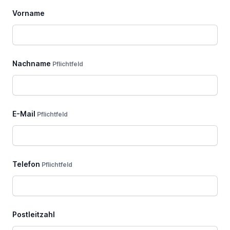
dieses
Vorname
Feld
Nachname
Pflichtfeld
E-Mail
Pflichtfeld
Telefon
Pflichtfeld
Postleitzahl