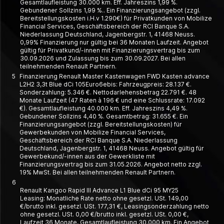
Gesamtlaufleistung 30.000 km. Eff. Jahreszins 1,99 %.
Gebundener Sollzins 1,99 %.. Ein Finanzierungsangebot (zzgl.
Bereitstellungskosten i.H.v 1.290€) für Privatkunden von Mobilize
Financial Services, Geschäftsbereich der RCI Banque S.A.
Niederlassung Deutschland, Jagenbergstr. 1, 41468 Neuss.
0,99% Finanzierung nur gültig bei 36 Monaten Laufzeit. Angebot
gültig für Privatkund/-innen mit Finanzierungsvertrag bis zum
30.09.2026 und Zulassung bis zum 30.09.2027. Bei allen
teilnehmenden Renault Partnern.
5
Finanzierung Renault Master Kastenwagen FWD Kasten advance
L2H2 3,3t Blue dCi 105Euro6ebis: Fahrzeugpreis: 28.137 €.
Sonderzahlung: 5.346 €. Nettodarlehensbetrag 22.791 €. 48
Monate Laufzeit (47 Raten à 196 € und eine Schlussrate: 17.092
€). Gesamtlaufleistung 40.000 km. Eff. Jahreszins 4,49 %.
Gebundener Sollzins 4,40 %. Gesamtbetrag: 31.655 €. Ein
Finanzierungsangebot (zzgl. Bereitstellungskosten) für
Gewerbekunden von Mobilize Financial Services,
Geschäftsbereich der RCI Banque S.A. Niederlassung
Deutschland, Jagenbergstr. 1, 41468 Neuss. Angebot gültig für
Gewerbekund/-innen aus der Gewerkliste mit
Finanzierungsvertrag bis zum 31.05.2026. Angebot netto zzgl.
19% MwSt. Bei allen teilnehmenden Renault Partnern.
6
Renault Kangoo Rapid III Advance L1 Blue dCi 95 MY25
Leasing: Monatliche Rate netto ohne gesetzl. USt. 149,00
€/brutto inkl. gesetzl. USt. 177,31 €, Leasing­­sonder­zahlung netto
ohne gesetzl. USt. 0,00 €/brutto inkl. gesetzl. USt. 0,00 €,
Laufzeit 36 Monate, Gesamt­laufleistung 30.000 km. Ein Angebot