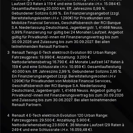
Laufzeit (23 Raten à 119 € und eine Schlussrate i.H.v. 15.084 €).
Gesamtlaufleistung 20.000 km. Eff. Jahreszins 0,99 %.
Gebundener Sollzins 0,99 %.. Ein Finanzierungsangebot (zzgl.
Bereitstellungskosten i.H.v. 1.290€) für Privatkunden von
Mobilize Financial Services, Geschäftsbereich der RCI Banque
S.A. Niederlassung Deutschland, Jagenbergstr. 1, 41468 Neuss.
0,99% Finanzierung nur gültig bei 24 Monaten Laufzeit. Angebot
gültig für Privatkund/-innen mit Finanzierungsvertrag bis zum
30.09.2026 und Zulassung bis zum 30.09.2027. Bei allen
teilnehmenden Renault Partnern.
3
Renault Twingo E-Tech elektrisch Evolution 80 Urban Range:
Fahrzeugpreis: 19.990 €. Anzahlung: 3.200 €.
Nettodarlehensbetrag 16.790 €. 48 Monate Laufzeit (47 Raten à
159 € und eine Schlussrate i.H.v. 10.959 €). Gesamtlaufleistung
40.000 km. Eff. Jahreszins 2,99 %. Gebundener Sollzins 2,95 %.
Ein Finanzierungsangebot (zzgl. Bereitstellungskosten i.H.v
1.290€) für Privatkunden von Mobilize Financial Services,
Geschäftsbereich der RCI Banque S.A. Niederlassung
Deutschland, Jagenbergstr. 1, 41468 Neuss. Angebot gültig für
Privatkund/-innen mit Finanzierungsvertrag bis zum 30.09.2026
und Zulassung bis zum 30.06.2027. Bei allen teilnehmenden
Renault Partnern.
4
Renault 4 E-Tech elektrisch Evolution 120 Urban Range:
Fahrzeugpreis: 29.500 €. Anzahlung: 5.900 €.
Nettodarlehensbetrag 23.600 €. 36 Monate Laufzeit (29 Raten à
249 € und eine Schlussrate i.H.v. 16.059,48 €).