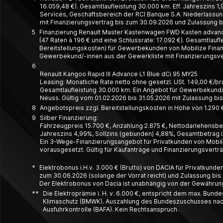
16.059,48 €). Gesamtlaufleistung 30.000 km. Eff. Jahreszins 1,
Services, Geschäftsbereich der RCI Banque S.A. Niederlassung
mit Finanzierungsvertrag bis zum 30.09.2026 und Zulassung bi
5
Finanzierung Renault Master Kastenwagen FWD Kasten advance 
(47 Raten à 196 € und eine Schlussrate: 17.092 €). Gesamtlauf
Bereitstellungskosten) für Gewerbekunden von Mobilize Financ
Gewerbekund/-innen aus der Gewerkliste mit Finanzierungsver
6
Renault Kangoo Rapid III Advance L1 Blue dCi 95 MY25
Leasing: Monatliche Rate netto ohne gesetzl. USt. 149,00 €/brutt
Gesamt­laufleistung 30.000 km. Ein Angebot für Gewerbe­kund/-
Neuss. Gültig vom 01.02.2026 bis 31.05.2026 mit Zulassung bi
8
Angebotspreis zzgl. Bereitstellungskosten in Höhe von 1.290 €
9
Silber Finanzierung:
Fahrzeugpreis 15.700 €, Anzahlung 2.875 €, Nettodarlehensbetr
Jahreszins 4,99%, Sollzins (gebunden) 4,88%, Gesamtbetrag in
Ein 3-Wege-Finanzierungsangebot für Privatkunden von Mobili
vorausgesetzt. Gültig für Kaufanträge und Finanzierungsvert
*
Elektrobonus i.H.v. 3.000 € (Brutto) von DACIA für Privatkund
zum 30.06.2026 (solange der Vorrat reicht) und Zulassung bis 
Der Elektrobonus von Dacia ist unabhängig von der Gewährung d
**
Die Elektroprämie i. H. v. 6.000 €, entspricht dem max. Bun
Klimaschutz (BMWK). Auszahlung des Bundeszuschusses nach Q
Ausfuhrkontrolle (BAFA). Kein Rechtsanspruch.