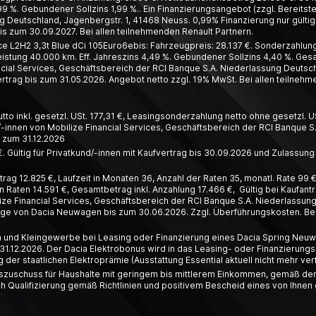
99 %. Gebundener Sollzins 1,99 %.. Ein Finanzierungsangebot (zzgl. Bereitste
 Deutschland, Jagenbergstr. 1, 41468 Neuss. 0,99% Finanzierung nur gültig 
s zum 30.09.2027. Bei allen teilnehmenden Renault Partnern.
L2H2 3,3t Blue dCi 105Euro6ebis: Fahrzeugpreis: 28.137 €. Sonderzahlung:
leistung 40.000 km. Eff. Jahreszins 4,49 %. Gebundener Sollzins 4,40 %. Ges
ial Services, Geschäftsbereich der RCI Banque S.A. Niederlassung Deutschl
trag bis zum 31.05.2026. Angebot netto zzgl. 19% MwSt. Bei allen teilnehm
o inkl. gesetzl. USt. 177,31 €, Leasing­­sonder­zahlung netto ohne gesetzl. US
innen von Mobilize Financial Services, Geschäfts­bereich der RCI Banque S.
s zum 31.12.2026
. Gültig für Privatkund/-innen mit Kaufvertrag bis 30.09.2026 und Zulassung
ag 12.825 €, Laufzeit in Monaten 36, Anzahl der Raten 35, monatl. Rate 99 €,
 Raten 14.591 €, Gesamtbetrag inkl. Anzahlung 17.466 €, Gültig bei Kaufant
ze Financial Services, Geschäftsbereich der RCI Banque S.A. Niederlassun
räge von Dacia Neuwagen bis zum 30.06.2026. Zzgl. Überführungskosten. Bei
en und Kleingewerbe bei Leasing oder Finanzierung eines Dacia Spring Neuwa
31.12.2026. Der Dacia Elektrobonus wird in das Leasing- oder Finanzierungsa
er staatlichen Elektroprämie (Ausstattung Essential aktuell nicht mehr ver
deszuschuss für Haushalte mit geringem bis mittlerem Einkommen, gemäß den
ualifizierung gemäß Richtlinien und positivem Bescheid eines von Ihnen g