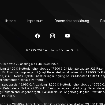
Historie
Impressum
Datenschutzerklärung
Pa
Facebook
Instagram
YouTube
© 1995–2026 Autohaus Büchner GmbH
6.2026 sowie Zulassung bis zum 30.06.2026.
lung: 2.400 €. Nettodarlehensbetrag 17.500 €. 24 Monate Laufzeit (23 Raten à
. Ein Finanzierungsangebot (zzgl. Bereitstellungskosten i.H.v. 1.290€) für 
1, 41468 Neuss. 0,99% Finanzierung nur gültig bei 24 Monaten Laufzeit. Ang
teilnehmenden Renault Partnern.
hrzeugpreis: 19.990 €. Anzahlung: 3.200 €. Nettodarlehensbetrag 16.790 €. 4
%. Gebundener Sollzins 2,95 %. Ein Finanzierungsangebot (zzgl. Bereitstellun
 Deutschland, Jagenbergstr. 1, 41468 Neuss. Angebot gültig für Privatkund
t Partnern.
ugpreis: 29.500 €. Anzahlung: 5.900 €. Nettodarlehensbetrag 23.600 €. 36 Mo