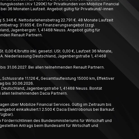
llungskosten i.H.v 1.290€) für Privatkunden von Mobilize Financial
bei 36 Monaten Laufzeit. Angebot gültig für Privatkund/-innen
 5.346 €. Nettodarlehensbetrag 22.791 €. 48 Monate Laufzeit
amtbetrag: 31.655 €. Ein Finanzierungsangebot (zzgl.
and, Jagenbergstr. 1, 41468 Neuss. Angebot gültig für
enden Renault Partnern.
t. 0,00 €/brutto inkl. gesetzl. USt. 0,00 €, Laufzeit 36 Monate,
A. Nieder­lassung Deutschland, Jagen­berg­straße 1, 41468
 bis 31.06.2027. Bei allen teilnehmenden Renault Partnern.
 Schlussrate 11.126 €, Gesamtlaufleistung 15000 km, Effektiver
rag bis 30.06.2026.
g Deutschland, Jagenbergstraße 1, 41468 Neuss. Bonität
 allen teilnehmenden Dacia Partnern.
gen über Mobilize Financial Services. Gültig im Zeitraum bis
ngebot einkalkuliert.1 2.500 € Dacia Elektrobonus bei Barkauf.
fügbar).
 Förderrichtlinien des Bundesministeriums für Wirtschaft und
estellten Antrags beim Bundesamt für Wirtschaft und