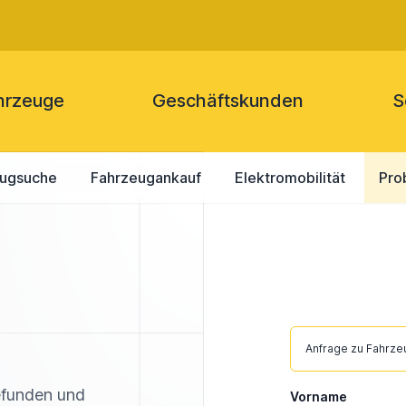
hrzeuge
Geschäftskunden
S
eugsuche
Fahrzeugankauf
Elektromobilität
Pro
Ignorieren
Anfrage zu Fahrz
Sie
dieses
efunden und
Vorname
Feld