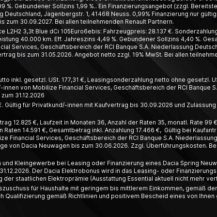
99 %. Gebundener Sollzins 1,99 %.. Ein Finanzierungsangebot (zzgl. Bereitste
 Deutschland, Jagenbergstr. 1, 41468 Neuss. 0,99% Finanzierung nur gültig 
s zum 30.09.2027. Bei allen teilnehmenden Renault Partnern.
L2H2 3,3t Blue dCi 105Euro6ebis: Fahrzeugpreis: 28.137 €. Sonderzahlung:
leistung 40.000 km. Eff. Jahreszins 4,49 %. Gebundener Sollzins 4,40 %. Ges
ial Services, Geschäftsbereich der RCI Banque S.A. Niederlassung Deutschl
trag bis zum 31.05.2026. Angebot netto zzgl. 19% MwSt. Bei allen teilnehm
o inkl. gesetzl. USt. 177,31 €, Leasing­­sonder­zahlung netto ohne gesetzl. US
innen von Mobilize Financial Services, Geschäfts­bereich der RCI Banque S.
s zum 31.12.2026
. Gültig für Privatkund/-innen mit Kaufvertrag bis 30.09.2026 und Zulassung
ag 12.825 €, Laufzeit in Monaten 36, Anzahl der Raten 35, monatl. Rate 99 €,
 Raten 14.591 €, Gesamtbetrag inkl. Anzahlung 17.466 €, Gültig bei Kaufant
ze Financial Services, Geschäftsbereich der RCI Banque S.A. Niederlassun
räge von Dacia Neuwagen bis zum 30.06.2026. Zzgl. Überführungskosten. Bei
en und Kleingewerbe bei Leasing oder Finanzierung eines Dacia Spring Neuwa
31.12.2026. Der Dacia Elektrobonus wird in das Leasing- oder Finanzierungsa
er staatlichen Elektroprämie (Ausstattung Essential aktuell nicht mehr ver
deszuschuss für Haushalte mit geringem bis mittlerem Einkommen, gemäß den
ualifizierung gemäß Richtlinien und positivem Bescheid eines von Ihnen g