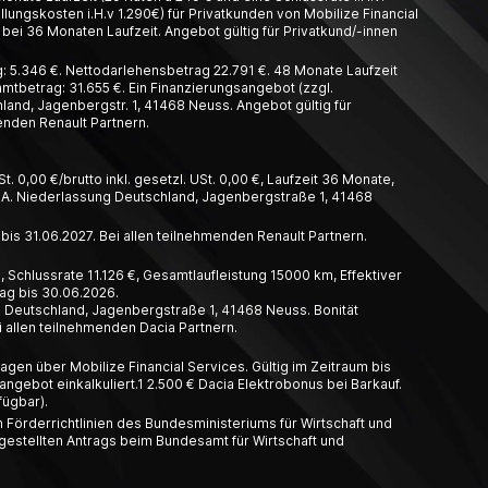
llungskosten i.H.v 1.290€) für Privatkunden von Mobilize Financial
bei 36 Monaten Laufzeit. Angebot gültig für Privatkund/-innen
 5.346 €. Nettodarlehensbetrag 22.791 €. 48 Monate Laufzeit
amtbetrag: 31.655 €. Ein Finanzierungsangebot (zzgl.
and, Jagenbergstr. 1, 41468 Neuss. Angebot gültig für
enden Renault Partnern.
t. 0,00 €/brutto inkl. gesetzl. USt. 0,00 €, Laufzeit 36 Monate,
A. Nieder­lassung Deutschland, Jagen­berg­straße 1, 41468
 bis 31.06.2027. Bei allen teilnehmenden Renault Partnern.
 Schlussrate 11.126 €, Gesamtlaufleistung 15000 km, Effektiver
rag bis 30.06.2026.
g Deutschland, Jagenbergstraße 1, 41468 Neuss. Bonität
 allen teilnehmenden Dacia Partnern.
gen über Mobilize Financial Services. Gültig im Zeitraum bis
ngebot einkalkuliert.1 2.500 € Dacia Elektrobonus bei Barkauf.
fügbar).
 Förderrichtlinien des Bundesministeriums für Wirtschaft und
estellten Antrags beim Bundesamt für Wirtschaft und