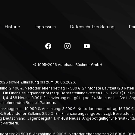
Historie
Impressum
Datenschutzerklärung
Pa
Facebook
Instagram
YouTube
© 1995–2026 Autohaus Büchner GmbH
6.2026 sowie Zulassung bis zum 30.06.2026.
lung: 2.400 €. Nettodarlehensbetrag 17.500 €. 24 Monate Laufzeit (23 Raten à
. Ein Finanzierungsangebot (zzgl. Bereitstellungskosten i.H.v. 1.290€) für 
1, 41468 Neuss. 0,99% Finanzierung nur gültig bei 24 Monaten Laufzeit. Ang
teilnehmenden Renault Partnern.
hrzeugpreis: 19.990 €. Anzahlung: 3.200 €. Nettodarlehensbetrag 16.790 €. 4
%. Gebundener Sollzins 2,95 %. Ein Finanzierungsangebot (zzgl. Bereitstellun
 Deutschland, Jagenbergstr. 1, 41468 Neuss. Angebot gültig für Privatkund
t Partnern.
ugpreis: 29.500 €. Anzahlung: 5.900 €. Nettodarlehensbetrag 23.600 €. 36 Mo