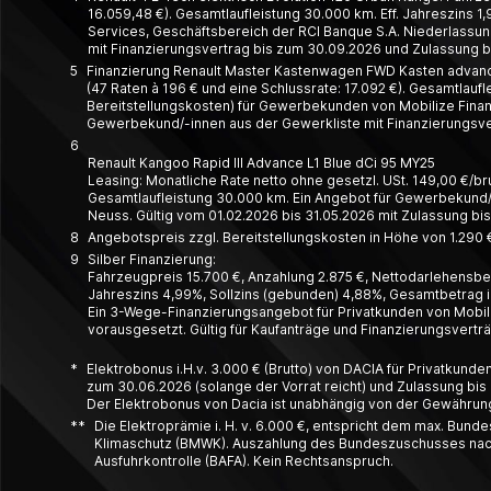
16.059,48 €). Gesamtlaufleistung 30.000 km. Eff. Jahreszins 1,
Services, Geschäftsbereich der RCI Banque S.A. Niederlassung
mit Finanzierungsvertrag bis zum 30.09.2026 und Zulassung bi
5
Finanzierung Renault Master Kastenwagen FWD Kasten advance 
(47 Raten à 196 € und eine Schlussrate: 17.092 €). Gesamtlauf
Bereitstellungskosten) für Gewerbekunden von Mobilize Financ
Gewerbekund/-innen aus der Gewerkliste mit Finanzierungsver
6
Renault Kangoo Rapid III Advance L1 Blue dCi 95 MY25
Leasing: Monatliche Rate netto ohne gesetzl. USt. 149,00 €/brutt
Gesamt­laufleistung 30.000 km. Ein Angebot für Gewerbe­kund/-
Neuss. Gültig vom 01.02.2026 bis 31.05.2026 mit Zulassung bi
8
Angebotspreis zzgl. Bereitstellungskosten in Höhe von 1.290 €
9
Silber Finanzierung:
Fahrzeugpreis 15.700 €, Anzahlung 2.875 €, Nettodarlehensbetr
Jahreszins 4,99%, Sollzins (gebunden) 4,88%, Gesamtbetrag in
Ein 3-Wege-Finanzierungsangebot für Privatkunden von Mobili
vorausgesetzt. Gültig für Kaufanträge und Finanzierungsvert
*
Elektrobonus i.H.v. 3.000 € (Brutto) von DACIA für Privatkund
zum 30.06.2026 (solange der Vorrat reicht) und Zulassung bis 
Der Elektrobonus von Dacia ist unabhängig von der Gewährung d
**
Die Elektroprämie i. H. v. 6.000 €, entspricht dem max. Bun
Klimaschutz (BMWK). Auszahlung des Bundeszuschusses nach Q
Ausfuhrkontrolle (BAFA). Kein Rechtsanspruch.