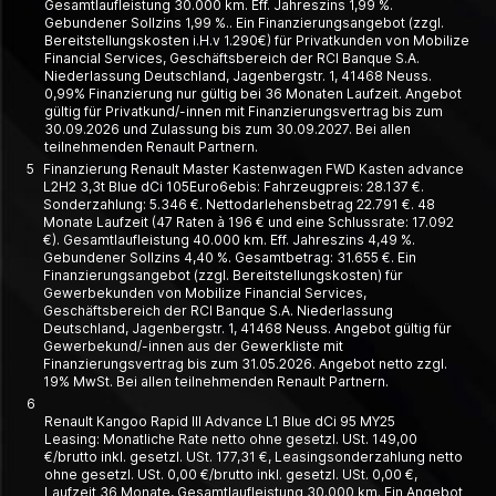
Gesamtlaufleistung 30.000 km. Eff. Jahreszins 1,99 %.
Gebundener Sollzins 1,99 %.. Ein Finanzierungsangebot (zzgl.
Bereitstellungskosten i.H.v 1.290€) für Privatkunden von Mobilize
Financial Services, Geschäftsbereich der RCI Banque S.A.
Niederlassung Deutschland, Jagenbergstr. 1, 41468 Neuss.
0,99% Finanzierung nur gültig bei 36 Monaten Laufzeit. Angebot
gültig für Privatkund/-innen mit Finanzierungsvertrag bis zum
30.09.2026 und Zulassung bis zum 30.09.2027. Bei allen
teilnehmenden Renault Partnern.
5
Finanzierung Renault Master Kastenwagen FWD Kasten advance
L2H2 3,3t Blue dCi 105Euro6ebis: Fahrzeugpreis: 28.137 €.
Sonderzahlung: 5.346 €. Nettodarlehensbetrag 22.791 €. 48
Monate Laufzeit (47 Raten à 196 € und eine Schlussrate: 17.092
€). Gesamtlaufleistung 40.000 km. Eff. Jahreszins 4,49 %.
Gebundener Sollzins 4,40 %. Gesamtbetrag: 31.655 €. Ein
Finanzierungsangebot (zzgl. Bereitstellungskosten) für
Gewerbekunden von Mobilize Financial Services,
Geschäftsbereich der RCI Banque S.A. Niederlassung
Deutschland, Jagenbergstr. 1, 41468 Neuss. Angebot gültig für
Gewerbekund/-innen aus der Gewerkliste mit
Finanzierungsvertrag bis zum 31.05.2026. Angebot netto zzgl.
19% MwSt. Bei allen teilnehmenden Renault Partnern.
6
Renault Kangoo Rapid III Advance L1 Blue dCi 95 MY25
Leasing: Monatliche Rate netto ohne gesetzl. USt. 149,00
€/brutto inkl. gesetzl. USt. 177,31 €, Leasing­­sonder­zahlung netto
ohne gesetzl. USt. 0,00 €/brutto inkl. gesetzl. USt. 0,00 €,
Laufzeit 36 Monate, Gesamt­laufleistung 30.000 km. Ein Angebot