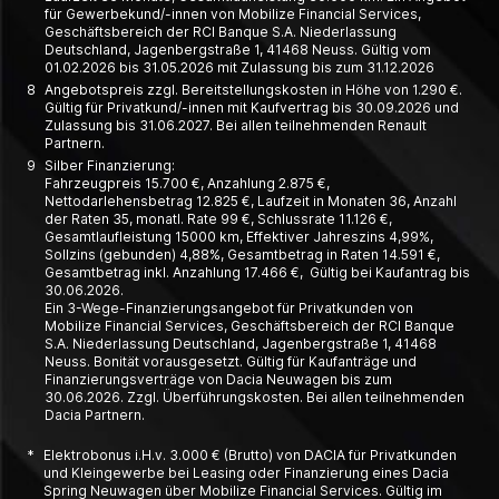
für Gewerbe­kund/-innen von Mobilize Financial Services,
Geschäfts­bereich der RCI Banque S.A. Nieder­lassung
Deutschland, Jagen­berg­straße 1, 41468 Neuss. Gültig vom
01.02.2026 bis 31.05.2026 mit Zulassung bis zum 31.12.2026
8
Angebotspreis zzgl. Bereitstellungskosten in Höhe von 1.290 €.
Gültig für Privatkund/-innen mit Kaufvertrag bis 30.09.2026 und
Zulassung bis 31.06.2027. Bei allen teilnehmenden Renault
Partnern.
9
Silber Finanzierung:
Fahrzeugpreis 15.700 €, Anzahlung 2.875 €,
Nettodarlehensbetrag 12.825 €, Laufzeit in Monaten 36, Anzahl
der Raten 35, monatl. Rate 99 €, Schlussrate 11.126 €,
Gesamtlaufleistung 15000 km, Effektiver Jahreszins 4,99%,
Sollzins (gebunden) 4,88%, Gesamtbetrag in Raten 14.591 €,
Gesamtbetrag inkl. Anzahlung 17.466 €, Gültig bei Kaufantrag bis
30.06.2026.
Ein 3-Wege-Finanzierungsangebot für Privatkunden von
Mobilize Financial Services, Geschäftsbereich der RCI Banque
S.A. Niederlassung Deutschland, Jagenbergstraße 1, 41468
Neuss. Bonität vorausgesetzt. Gültig für Kaufanträge und
Finanzierungsverträge von Dacia Neuwagen bis zum
30.06.2026. Zzgl. Überführungskosten. Bei allen teilnehmenden
Dacia Partnern.
*
Elektrobonus i.H.v. 3.000 € (Brutto) von DACIA für Privatkunden
und Kleingewerbe bei Leasing oder Finanzierung eines Dacia
Spring Neuwagen über Mobilize Financial Services. Gültig im