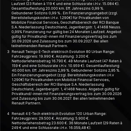
Laufzeit (23 Raten à 119 € und eine Schlussrate i.H.v. 15.084 €).
Gesamtlaufleistung 20.000 km. Eff. Jahreszins 0,99 %.
Gebundener Sollzins 0,99 %.. Ein Finanzierungsangebot (zzgl.
Bereitstellungskosten i.H.v. 1.290€) für Privatkunden von
Mobilize Financial Services, Geschäftsbereich der RCI Banque
S.A. Niederlassung Deutschland, Jagenbergstr. 1, 41468 Neuss.
0,99% Finanzierung nur gültig bei 24 Monaten Laufzeit. Angebot
gültig für Privatkund/-innen mit Finanzierungsvertrag bis zum
30.09.2026 und Zulassung bis zum 30.09.2027. Bei allen
teilnehmenden Renault Partnern.
3
Renault Twingo E-Tech elektrisch Evolution 80 Urban Range:
Fahrzeugpreis: 19.990 €. Anzahlung: 3.200 €.
Nettodarlehensbetrag 16.790 €. 48 Monate Laufzeit (47 Raten à
159 € und eine Schlussrate i.H.v. 10.959 €). Gesamtlaufleistung
40.000 km. Eff. Jahreszins 2,99 %. Gebundener Sollzins 2,95 %.
Ein Finanzierungsangebot (zzgl. Bereitstellungskosten i.H.v
1.290€) für Privatkunden von Mobilize Financial Services,
Geschäftsbereich der RCI Banque S.A. Niederlassung
Deutschland, Jagenbergstr. 1, 41468 Neuss. Angebot gültig für
Privatkund/-innen mit Finanzierungsvertrag bis zum 30.09.2026
und Zulassung bis zum 30.06.2027. Bei allen teilnehmenden
Renault Partnern.
4
Renault 4 E-Tech elektrisch Evolution 120 Urban Range:
Fahrzeugpreis: 29.500 €. Anzahlung: 5.900 €.
Nettodarlehensbetrag 23.600 €. 36 Monate Laufzeit (29 Raten à
249 € und eine Schlussrate i.H.v. 16.059,48 €).