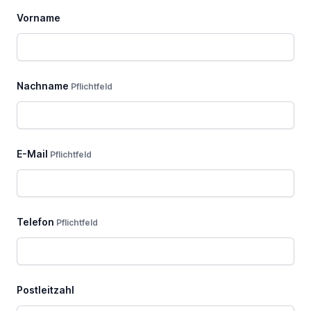
dieses
Vorname
Feld
Nachname
Pflichtfeld
E-Mail
Pflichtfeld
Telefon
Pflichtfeld
Postleitzahl