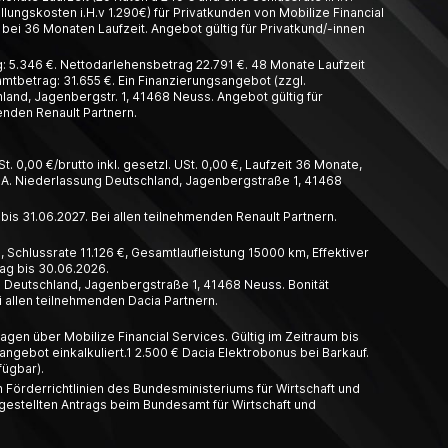
llungskosten i.H.v 1.290€) für Privatkunden von Mobilize Financial
bei 36 Monaten Laufzeit. Angebot gültig für Privatkund/-innen
 5.346 €. Nettodarlehensbetrag 22.791 €. 48 Monate Laufzeit
amtbetrag: 31.655 €. Ein Finanzierungsangebot (zzgl.
and, Jagenbergstr. 1, 41468 Neuss. Angebot gültig für
enden Renault Partnern.
t. 0,00 €/brutto inkl. gesetzl. USt. 0,00 €, Laufzeit 36 Monate,
A. Nieder­lassung Deutschland, Jagen­berg­straße 1, 41468
 bis 31.06.2027. Bei allen teilnehmenden Renault Partnern.
 Schlussrate 11.126 €, Gesamtlaufleistung 15000 km, Effektiver
rag bis 30.06.2026.
g Deutschland, Jagenbergstraße 1, 41468 Neuss. Bonität
 allen teilnehmenden Dacia Partnern.
gen über Mobilize Financial Services. Gültig im Zeitraum bis
ngebot einkalkuliert.1 2.500 € Dacia Elektrobonus bei Barkauf.
fügbar).
 Förderrichtlinien des Bundesministeriums für Wirtschaft und
estellten Antrags beim Bundesamt für Wirtschaft und