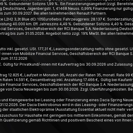
99 %. Gebundener Sollzins 1,99 %.. Ein Finanzierungsangebot (zzgl. Bereitste
 Deutschland, Jagenbergstr. 1, 41468 Neuss. 0,99% Finanzierung nur gültig 
s zum 30.09.2027. Bei allen teilnehmenden Renault Partnern.
L2H2 3,3t Blue dCi 105Euro6ebis: Fahrzeugpreis: 28.137 €. Sonderzahlung:
leistung 40.000 km. Eff. Jahreszins 4,49 %. Gebundener Sollzins 4,40 %. Ges
ial Services, Geschäftsbereich der RCI Banque S.A. Niederlassung Deutschl
trag bis zum 31.05.2026. Angebot netto zzgl. 19% MwSt. Bei allen teilnehm
o inkl. gesetzl. USt. 177,31 €, Leasing­­sonder­zahlung netto ohne gesetzl. US
innen von Mobilize Financial Services, Geschäfts­bereich der RCI Banque S.
s zum 31.12.2026
. Gültig für Privatkund/-innen mit Kaufvertrag bis 30.09.2026 und Zulassung
ag 12.825 €, Laufzeit in Monaten 36, Anzahl der Raten 35, monatl. Rate 99 €,
 Raten 14.591 €, Gesamtbetrag inkl. Anzahlung 17.466 €, Gültig bei Kaufant
ze Financial Services, Geschäftsbereich der RCI Banque S.A. Niederlassun
räge von Dacia Neuwagen bis zum 30.06.2026. Zzgl. Überführungskosten. Bei
en und Kleingewerbe bei Leasing oder Finanzierung eines Dacia Spring Neuwa
31.12.2026. Der Dacia Elektrobonus wird in das Leasing- oder Finanzierungsa
er staatlichen Elektroprämie (Ausstattung Essential aktuell nicht mehr ver
deszuschuss für Haushalte mit geringem bis mittlerem Einkommen, gemäß den
ualifizierung gemäß Richtlinien und positivem Bescheid eines von Ihnen g