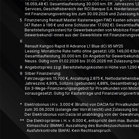
16.059,48 €). Gesamtlaufleistung 30.000 km. Eff. Jahreszins 1,
Services, Geschäftsbereich der RCI Banque S.A. Niederlassung
mit Finanzierungsvertrag bis zum 30.09.2026 und Zulassung bi
5
Finanzierung Renault Master Kastenwagen FWD Kasten advance 
(47 Raten à 196 € und eine Schlussrate: 17.092 €). Gesamtlauf
Bereitstellungskosten) für Gewerbekunden von Mobilize Financ
Gewerbekund/-innen aus der Gewerkliste mit Finanzierungsver
6
Renault Kangoo Rapid III Advance L1 Blue dCi 95 MY25
Leasing: Monatliche Rate netto ohne gesetzl. USt. 149,00 €/brutt
Gesamt­laufleistung 30.000 km. Ein Angebot für Gewerbe­kund/-
Neuss. Gültig vom 01.02.2026 bis 31.05.2026 mit Zulassung bi
8
Angebotspreis zzgl. Bereitstellungskosten in Höhe von 1.290 €
9
Silber Finanzierung:
Fahrzeugpreis 15.700 €, Anzahlung 2.875 €, Nettodarlehensbetr
Jahreszins 4,99%, Sollzins (gebunden) 4,88%, Gesamtbetrag in
Ein 3-Wege-Finanzierungsangebot für Privatkunden von Mobili
vorausgesetzt. Gültig für Kaufanträge und Finanzierungsvert
*
Elektrobonus i.H.v. 3.000 € (Brutto) von DACIA für Privatkund
zum 30.06.2026 (solange der Vorrat reicht) und Zulassung bis 
Der Elektrobonus von Dacia ist unabhängig von der Gewährung d
**
Die Elektroprämie i. H. v. 6.000 €, entspricht dem max. Bun
Klimaschutz (BMWK). Auszahlung des Bundeszuschusses nach Q
Ausfuhrkontrolle (BAFA). Kein Rechtsanspruch.