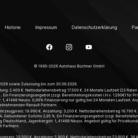
Historie
Impressum
Datenschutzerklärung
Pa
Facebook
Instagram
YouTube
© 1995–2026 Autohaus Büchner GmbH
6.2026 sowie Zulassung bis zum 30.06.2026.
lung: 2.400 €. Nettodarlehensbetrag 17.500 €. 24 Monate Laufzeit (23 Raten à
. Ein Finanzierungsangebot (zzgl. Bereitstellungskosten i.H.v. 1.290€) für 
1, 41468 Neuss. 0,99% Finanzierung nur gültig bei 24 Monaten Laufzeit. Ang
teilnehmenden Renault Partnern.
hrzeugpreis: 19.990 €. Anzahlung: 3.200 €. Nettodarlehensbetrag 16.790 €. 4
%. Gebundener Sollzins 2,95 %. Ein Finanzierungsangebot (zzgl. Bereitstellun
 Deutschland, Jagenbergstr. 1, 41468 Neuss. Angebot gültig für Privatkund
t Partnern.
ugpreis: 29.500 €. Anzahlung: 5.900 €. Nettodarlehensbetrag 23.600 €. 36 Mo