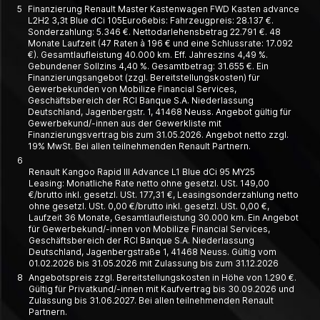
5
Finanzierung Renault Master Kastenwagen FWD Kasten advance
L2H2 3,3t Blue dCi 105Euro6ebis: Fahrzeugpreis: 28.137 €.
Sonderzahlung: 5.346 €. Nettodarlehensbetrag 22.791 €. 48
Monate Laufzeit (47 Raten à 196 € und eine Schlussrate: 17.092
€). Gesamtlaufleistung 40.000 km. Eff. Jahreszins 4,49 %.
Gebundener Sollzins 4,40 %. Gesamtbetrag: 31.655 €. Ein
Finanzierungsangebot (zzgl. Bereitstellungskosten) für
Gewerbekunden von Mobilize Financial Services,
Geschäftsbereich der RCI Banque S.A. Niederlassung
Deutschland, Jagenbergstr. 1, 41468 Neuss. Angebot gültig für
Gewerbekund/-innen aus der Gewerkliste mit
Finanzierungsvertrag bis zum 31.05.2026. Angebot netto zzgl.
19% MwSt. Bei allen teilnehmenden Renault Partnern.
6
Renault Kangoo Rapid III Advance L1 Blue dCi 95 MY25
Leasing: Monatliche Rate netto ohne gesetzl. USt. 149,00
€/brutto inkl. gesetzl. USt. 177,31 €, Leasing­­sonder­zahlung netto
ohne gesetzl. USt. 0,00 €/brutto inkl. gesetzl. USt. 0,00 €,
Laufzeit 36 Monate, Gesamt­laufleistung 30.000 km. Ein Angebot
für Gewerbe­kund/-innen von Mobilize Financial Services,
Geschäfts­bereich der RCI Banque S.A. Nieder­lassung
Deutschland, Jagen­berg­straße 1, 41468 Neuss. Gültig vom
01.02.2026 bis 31.05.2026 mit Zulassung bis zum 31.12.2026
8
Angebotspreis zzgl. Bereitstellungskosten in Höhe von 1.290 €.
Gültig für Privatkund/-innen mit Kaufvertrag bis 30.09.2026 und
Zulassung bis 31.06.2027. Bei allen teilnehmenden Renault
Partnern.