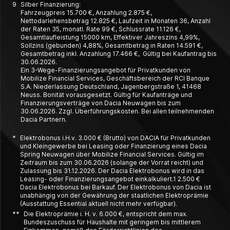
9
Silber Finanzierung:
Fahrzeugpreis 15.700 €, Anzahlung 2.875 €,
Nettodarlehensbetrag 12.825 €, Laufzeit in Monaten 36, Anzahl
der Raten 35, monatl. Rate 99 €, Schlussrate 11.126 €,
Gesamtlaufleistung 15000 km, Effektiver Jahreszins 4,99%,
Sollzins (gebunden) 4,88%, Gesamtbetrag in Raten 14.591 €,
Gesamtbetrag inkl. Anzahlung 17.466 €, Gültig bei Kaufantrag bis
30.06.2026.
Ein 3-Wege-Finanzierungsangebot für Privatkunden von
Mobilize Financial Services, Geschäftsbereich der RCI Banque
S.A. Niederlassung Deutschland, Jagenbergstraße 1, 41468
Neuss. Bonität vorausgesetzt. Gültig für Kaufanträge und
Finanzierungsverträge von Dacia Neuwagen bis zum
30.06.2026. Zzgl. Überführungskosten. Bei allen teilnehmenden
Dacia Partnern.
*
Elektrobonus i.H.v. 3.000 € (Brutto) von DACIA für Privatkunden
und Kleingewerbe bei Leasing oder Finanzierung eines Dacia
Spring Neuwagen über Mobilize Financial Services. Gültig im
Zeitraum bis zum 30.06.2026 (solange der Vorrat reicht) und
Zulassung bis 31.12.2026. Der Dacia Elektrobonus wird in das
Leasing- oder Finanzierungsangebot einkalkuliert.1 2.500 €
Dacia Elektrobonus bei Barkauf. Der Elektrobonus von Dacia ist
unabhängig von der Gewährung der staatlichen Elektroprämie
(Ausstattung Essential aktuell nicht mehr verfügbar).
**
Die Elektroprämie i. H. v. 6.000 €, entspricht dem max.
Bundeszuschuss für Haushalte mit geringem bis mittlerem