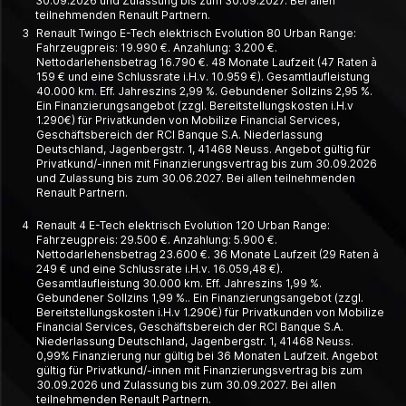
30.09.2026 und Zulassung bis zum 30.09.2027. Bei allen
teilnehmenden Renault Partnern.
3
Renault Twingo E-Tech elektrisch Evolution 80 Urban Range:
Fahrzeugpreis: 19.990 €. Anzahlung: 3.200 €.
Nettodarlehensbetrag 16.790 €. 48 Monate Laufzeit (47 Raten à
159 € und eine Schlussrate i.H.v. 10.959 €). Gesamtlaufleistung
40.000 km. Eff. Jahreszins 2,99 %. Gebundener Sollzins 2,95 %.
Ein Finanzierungsangebot (zzgl. Bereitstellungskosten i.H.v
1.290€) für Privatkunden von Mobilize Financial Services,
Geschäftsbereich der RCI Banque S.A. Niederlassung
Deutschland, Jagenbergstr. 1, 41468 Neuss. Angebot gültig für
Privatkund/-innen mit Finanzierungsvertrag bis zum 30.09.2026
und Zulassung bis zum 30.06.2027. Bei allen teilnehmenden
Renault Partnern.
4
Renault 4 E-Tech elektrisch Evolution 120 Urban Range:
Fahrzeugpreis: 29.500 €. Anzahlung: 5.900 €.
Nettodarlehensbetrag 23.600 €. 36 Monate Laufzeit (29 Raten à
249 € und eine Schlussrate i.H.v. 16.059,48 €).
Gesamtlaufleistung 30.000 km. Eff. Jahreszins 1,99 %.
Gebundener Sollzins 1,99 %.. Ein Finanzierungsangebot (zzgl.
Bereitstellungskosten i.H.v 1.290€) für Privatkunden von Mobilize
Financial Services, Geschäftsbereich der RCI Banque S.A.
Niederlassung Deutschland, Jagenbergstr. 1, 41468 Neuss.
0,99% Finanzierung nur gültig bei 36 Monaten Laufzeit. Angebot
gültig für Privatkund/-innen mit Finanzierungsvertrag bis zum
30.09.2026 und Zulassung bis zum 30.09.2027. Bei allen
teilnehmenden Renault Partnern.