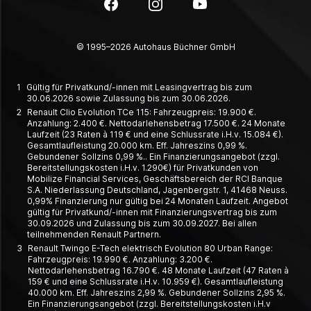
Facebook
Instagram
YouTube
© 1995–2026 Autohaus Büchner GmbH
1
Gültig für Privatkund/-innen mit Leasingvertrag bis zum
30.06.2026 sowie Zulassung bis zum 30.06.2026.
2
Renault Clio Evolution TCe 115: Fahrzeugpreis: 19.900 €.
Anzahlung: 2.400 €. Nettodarlehensbetrag 17.500 €. 24 Monate
Laufzeit (23 Raten à 119 € und eine Schlussrate i.H.v. 15.084 €).
Gesamtlaufleistung 20.000 km. Eff. Jahreszins 0,99 %.
Gebundener Sollzins 0,99 %.. Ein Finanzierungsangebot (zzgl.
Bereitstellungskosten i.H.v. 1.290€) für Privatkunden von
Mobilize Financial Services, Geschäftsbereich der RCI Banque
S.A. Niederlassung Deutschland, Jagenbergstr. 1, 41468 Neuss.
0,99% Finanzierung nur gültig bei 24 Monaten Laufzeit. Angebot
gültig für Privatkund/-innen mit Finanzierungsvertrag bis zum
30.09.2026 und Zulassung bis zum 30.09.2027. Bei allen
teilnehmenden Renault Partnern.
3
Renault Twingo E-Tech elektrisch Evolution 80 Urban Range:
Fahrzeugpreis: 19.990 €. Anzahlung: 3.200 €.
Nettodarlehensbetrag 16.790 €. 48 Monate Laufzeit (47 Raten à
159 € und eine Schlussrate i.H.v. 10.959 €). Gesamtlaufleistung
40.000 km. Eff. Jahreszins 2,99 %. Gebundener Sollzins 2,95 %.
Ein Finanzierungsangebot (zzgl. Bereitstellungskosten i.H.v