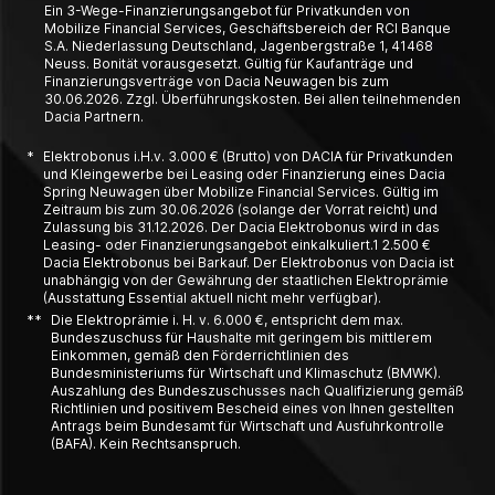
Ein 3-Wege-Finanzierungsangebot für Privatkunden von
Mobilize Financial Services, Geschäftsbereich der RCI Banque
S.A. Niederlassung Deutschland, Jagenbergstraße 1, 41468
Neuss. Bonität vorausgesetzt. Gültig für Kaufanträge und
Finanzierungsverträge von Dacia Neuwagen bis zum
30.06.2026. Zzgl. Überführungskosten. Bei allen teilnehmenden
Dacia Partnern.
*
Elektrobonus i.H.v. 3.000 € (Brutto) von DACIA für Privatkunden
und Kleingewerbe bei Leasing oder Finanzierung eines Dacia
Spring Neuwagen über Mobilize Financial Services. Gültig im
Zeitraum bis zum 30.06.2026 (solange der Vorrat reicht) und
Zulassung bis 31.12.2026. Der Dacia Elektrobonus wird in das
Leasing- oder Finanzierungsangebot einkalkuliert.1 2.500 €
Dacia Elektrobonus bei Barkauf. Der Elektrobonus von Dacia ist
unabhängig von der Gewährung der staatlichen Elektroprämie
(Ausstattung Essential aktuell nicht mehr verfügbar).
**
Die Elektroprämie i. H. v. 6.000 €, entspricht dem max.
Bundeszuschuss für Haushalte mit geringem bis mittlerem
Einkommen, gemäß den Förderrichtlinien des
Bundesministeriums für Wirtschaft und Klimaschutz (BMWK).
Auszahlung des Bundeszuschusses nach Qualifizierung gemäß
Richtlinien und positivem Bescheid eines von Ihnen gestellten
Antrags beim Bundesamt für Wirtschaft und Ausfuhrkontrolle
(BAFA). Kein Rechtsanspruch.