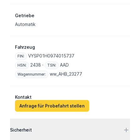
Getriebe
Automatik
Fahrzeug
VYSP01H0974015737
FIN:
2438 ·
AAD
HSN:
TSN:
ww_AHB_23277
Wagennummer:
Kontakt
Anfrage für Probefahrt stellen
Ausstattung
Sicherheit