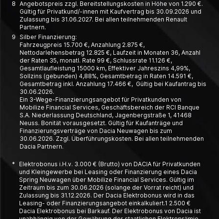
8
Angebotspreis zzgl. Bereitstellungskosten in Höhe von 1.290 €.
Gültig für Privatkund/-innen mit Kaufvertrag bis 30.09.2026 und
Zulassung bis 31.06.2027. Bei allen teilnehmenden Renault
Partnern.
9
Silber Finanzierung:
Fahrzeugpreis 15.700 €, Anzahlung 2.875 €,
Nettodarlehensbetrag 12.825 €, Laufzeit in Monaten 36, Anzahl
der Raten 35, monatl. Rate 99 €, Schlussrate 11.126 €,
Gesamtlaufleistung 15000 km, Effektiver Jahreszins 4,99%,
Sollzins (gebunden) 4,88%, Gesamtbetrag in Raten 14.591 €,
Gesamtbetrag inkl. Anzahlung 17.466 €, Gültig bei Kaufantrag bis
30.06.2026.
Ein 3-Wege-Finanzierungsangebot für Privatkunden von
Mobilize Financial Services, Geschäftsbereich der RCI Banque
S.A. Niederlassung Deutschland, Jagenbergstraße 1, 41468
Neuss. Bonität vorausgesetzt. Gültig für Kaufanträge und
Finanzierungsverträge von Dacia Neuwagen bis zum
30.06.2026. Zzgl. Überführungskosten. Bei allen teilnehmenden
Dacia Partnern.
*
Elektrobonus i.H.v. 3.000 € (Brutto) von DACIA für Privatkunden
und Kleingewerbe bei Leasing oder Finanzierung eines Dacia
Spring Neuwagen über Mobilize Financial Services. Gültig im
Zeitraum bis zum 30.06.2026 (solange der Vorrat reicht) und
Zulassung bis 31.12.2026. Der Dacia Elektrobonus wird in das
Leasing- oder Finanzierungsangebot einkalkuliert.1 2.500 €
Dacia Elektrobonus bei Barkauf. Der Elektrobonus von Dacia ist
unabhängig von der Gewährung der staatlichen Elektroprämie