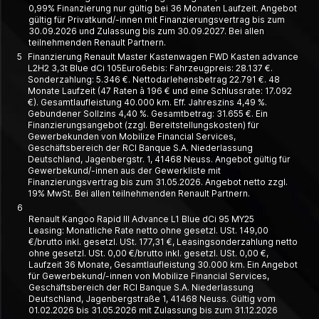
0,99% Finanzierung nur gültig bei 36 Monaten Laufzeit. Angebot
gültig für Privatkund/-innen mit Finanzierungsvertrag bis zum
30.09.2026 und Zulassung bis zum 30.09.2027. Bei allen
teilnehmenden Renault Partnern.
5
Finanzierung Renault Master Kastenwagen FWD Kasten advance
L2H2 3,3t Blue dCi 105Euro6ebis: Fahrzeugpreis: 28.137 €.
Sonderzahlung: 5.346 €. Nettodarlehensbetrag 22.791 €. 48
Monate Laufzeit (47 Raten à 196 € und eine Schlussrate: 17.092
€). Gesamtlaufleistung 40.000 km. Eff. Jahreszins 4,49 %.
Gebundener Sollzins 4,40 %. Gesamtbetrag: 31.655 €. Ein
Finanzierungsangebot (zzgl. Bereitstellungskosten) für
Gewerbekunden von Mobilize Financial Services,
Geschäftsbereich der RCI Banque S.A. Niederlassung
Deutschland, Jagenbergstr. 1, 41468 Neuss. Angebot gültig für
Gewerbekund/-innen aus der Gewerkliste mit
Finanzierungsvertrag bis zum 31.05.2026. Angebot netto zzgl.
19% MwSt. Bei allen teilnehmenden Renault Partnern.
6
Renault Kangoo Rapid III Advance L1 Blue dCi 95 MY25
Leasing: Monatliche Rate netto ohne gesetzl. USt. 149,00
€/brutto inkl. gesetzl. USt. 177,31 €, Leasing­­sonder­zahlung netto
ohne gesetzl. USt. 0,00 €/brutto inkl. gesetzl. USt. 0,00 €,
Laufzeit 36 Monate, Gesamt­laufleistung 30.000 km. Ein Angebot
für Gewerbe­kund/-innen von Mobilize Financial Services,
Geschäfts­bereich der RCI Banque S.A. Nieder­lassung
Deutschland, Jagen­berg­straße 1, 41468 Neuss. Gültig vom
01.02.2026 bis 31.05.2026 mit Zulassung bis zum 31.12.2026