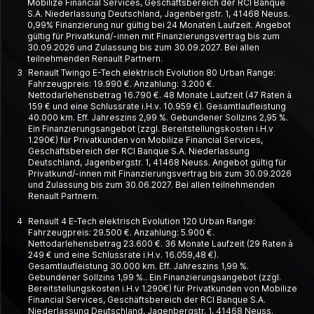
Mobilize Financial Services, Geschäftsbereich der RCI Banque
S.A. Niederlassung Deutschland, Jagenbergstr. 1, 41468 Neuss.
0,99% Finanzierung nur gültig bei 24 Monaten Laufzeit. Angebot
gültig für Privatkund/-innen mit Finanzierungsvertrag bis zum
30.09.2026 und Zulassung bis zum 30.09.2027. Bei allen
teilnehmenden Renault Partnern.
3
Renault Twingo E-Tech elektrisch Evolution 80 Urban Range:
Fahrzeugpreis: 19.990 €. Anzahlung: 3.200 €.
Nettodarlehensbetrag 16.790 €. 48 Monate Laufzeit (47 Raten à
159 € und eine Schlussrate i.H.v. 10.959 €). Gesamtlaufleistung
40.000 km. Eff. Jahreszins 2,99 %. Gebundener Sollzins 2,95 %.
Ein Finanzierungsangebot (zzgl. Bereitstellungskosten i.H.v
1.290€) für Privatkunden von Mobilize Financial Services,
Geschäftsbereich der RCI Banque S.A. Niederlassung
Deutschland, Jagenbergstr. 1, 41468 Neuss. Angebot gültig für
Privatkund/-innen mit Finanzierungsvertrag bis zum 30.09.2026
und Zulassung bis zum 30.06.2027. Bei allen teilnehmenden
Renault Partnern.
4
Renault 4 E-Tech elektrisch Evolution 120 Urban Range:
Fahrzeugpreis: 29.500 €. Anzahlung: 5.900 €.
Nettodarlehensbetrag 23.600 €. 36 Monate Laufzeit (29 Raten à
249 € und eine Schlussrate i.H.v. 16.059,48 €).
Gesamtlaufleistung 30.000 km. Eff. Jahreszins 1,99 %.
Gebundener Sollzins 1,99 %.. Ein Finanzierungsangebot (zzgl.
Bereitstellungskosten i.H.v 1.290€) für Privatkunden von Mobilize
Financial Services, Geschäftsbereich der RCI Banque S.A.
Niederlassung Deutschland, Jagenbergstr. 1, 41468 Neuss.