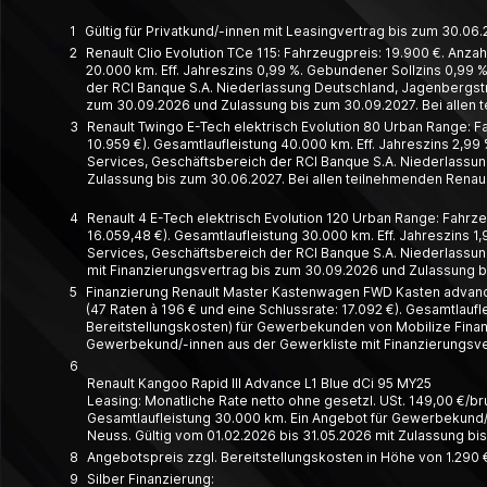
1
Gültig für Privatkund/-innen mit Leasingvertrag bis zum 30.0
2
Renault Clio Evolution TCe 115: Fahrzeugpreis: 19.900 €. Anzah
20.000 km. Eff. Jahreszins 0,99 %. Gebundener Sollzins 0,99 %.
der RCI Banque S.A. Niederlassung Deutschland, Jagenbergstr. 
zum 30.09.2026 und Zulassung bis zum 30.09.2027. Bei allen 
3
Renault Twingo E-Tech elektrisch Evolution 80 Urban Range: Fa
10.959 €). Gesamtlaufleistung 40.000 km. Eff. Jahreszins 2,99 
Services, Geschäftsbereich der RCI Banque S.A. Niederlassung
Zulassung bis zum 30.06.2027. Bei allen teilnehmenden Renaul
4
Renault 4 E-Tech elektrisch Evolution 120 Urban Range: Fahrze
16.059,48 €). Gesamtlaufleistung 30.000 km. Eff. Jahreszins 1,
Services, Geschäftsbereich der RCI Banque S.A. Niederlassung
mit Finanzierungsvertrag bis zum 30.09.2026 und Zulassung bi
5
Finanzierung Renault Master Kastenwagen FWD Kasten advance 
(47 Raten à 196 € und eine Schlussrate: 17.092 €). Gesamtlauf
Bereitstellungskosten) für Gewerbekunden von Mobilize Financ
Gewerbekund/-innen aus der Gewerkliste mit Finanzierungsver
6
Renault Kangoo Rapid III Advance L1 Blue dCi 95 MY25
Leasing: Monatliche Rate netto ohne gesetzl. USt. 149,00 €/brutt
Gesamt­laufleistung 30.000 km. Ein Angebot für Gewerbe­kund/-
Neuss. Gültig vom 01.02.2026 bis 31.05.2026 mit Zulassung bi
8
Angebotspreis zzgl. Bereitstellungskosten in Höhe von 1.290 €
9
Silber Finanzierung: