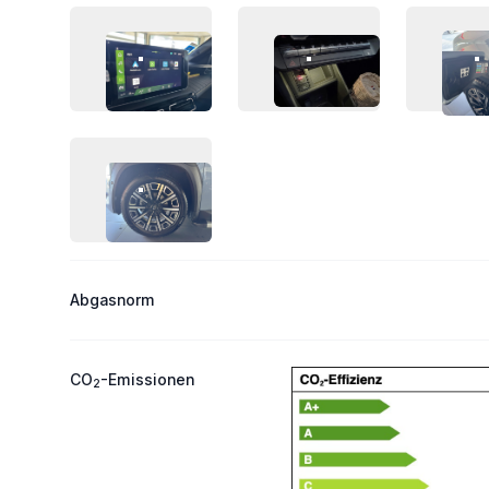
FAHRZEUG-BILD 9
FAHRZEUG-BILD 10
F
FAHRZEUG-BILD 13
Abgasnorm
CO
-Emissionen
2