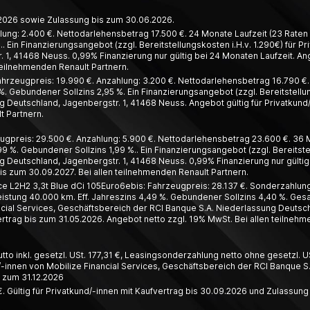
6.2026 sowie Zulassung bis zum 30.06.2026.
lung: 2.400 €. Nettodarlehensbetrag 17.500 €. 24 Monate Laufzeit (23 Raten à
. Ein Finanzierungsangebot (zzgl. Bereitstellungskosten i.H.v. 1.290€) für 
1, 41468 Neuss. 0,99% Finanzierung nur gültig bei 24 Monaten Laufzeit. Ang
teilnehmenden Renault Partnern.
hrzeugpreis: 19.990 €. Anzahlung: 3.200 €. Nettodarlehensbetrag 16.790 €. 4
%. Gebundener Sollzins 2,95 %. Ein Finanzierungsangebot (zzgl. Bereitstellun
 Deutschland, Jagenbergstr. 1, 41468 Neuss. Angebot gültig für Privatkund
t Partnern.
ugpreis: 29.500 €. Anzahlung: 5.900 €. Nettodarlehensbetrag 23.600 €. 36 Mo
99 %. Gebundener Sollzins 1,99 %.. Ein Finanzierungsangebot (zzgl. Bereitste
 Deutschland, Jagenbergstr. 1, 41468 Neuss. 0,99% Finanzierung nur gültig 
s zum 30.09.2027. Bei allen teilnehmenden Renault Partnern.
L2H2 3,3t Blue dCi 105Euro6ebis: Fahrzeugpreis: 28.137 €. Sonderzahlung:
leistung 40.000 km. Eff. Jahreszins 4,49 %. Gebundener Sollzins 4,40 %. Ges
ial Services, Geschäftsbereich der RCI Banque S.A. Niederlassung Deutschl
trag bis zum 31.05.2026. Angebot netto zzgl. 19% MwSt. Bei allen teilnehm
o inkl. gesetzl. USt. 177,31 €, Leasing­­sonder­zahlung netto ohne gesetzl. US
innen von Mobilize Financial Services, Geschäfts­bereich der RCI Banque S.
s zum 31.12.2026
. Gültig für Privatkund/-innen mit Kaufvertrag bis 30.09.2026 und Zulassung