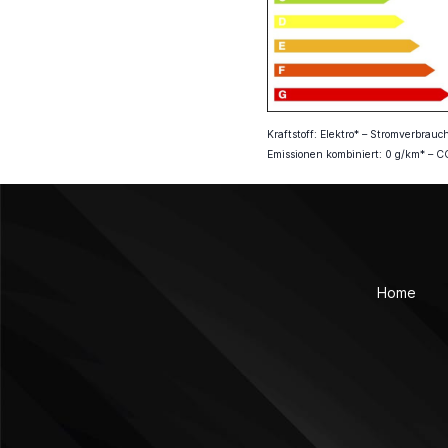
Kraftstoff: Elektro* – Stromverbra
Emissionen kombiniert: 0 g/km* – C
Home