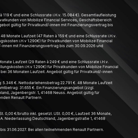
 119 € und eine Schlussrate i.H.v. 15.084 €). Gesamtlaufleistung
Privatkunden von Mobilize Financial Services, Geschäftsbereich
ebot gültig für Privatkund/-innen mit Finanzierungsvertrag bis
8 Monate Laufzeit (47 Raten à 159 € und eine Schlussrate i.H.v.
gskosten i.H.v 1.290€) für Privatkunden von Mobilize Financial
/-innen mit Finanzierungsvertrag bis zum 30.09.2026 und
nate Laufzeit (29 Raten à 249 € und eine Schlussrate i.H.v.
llungskosten i.H.v 1.290€) für Privatkunden von Mobilize Financial
bei 36 Monaten Laufzeit. Angebot gültig für Privatkund/-innen
 5.346 €. Nettodarlehensbetrag 22.791 €. 48 Monate Laufzeit
amtbetrag: 31.655 €. Ein Finanzierungsangebot (zzgl.
and, Jagenbergstr. 1, 41468 Neuss. Angebot gültig für
enden Renault Partnern.
t. 0,00 €/brutto inkl. gesetzl. USt. 0,00 €, Laufzeit 36 Monate,
A. Nieder­lassung Deutschland, Jagen­berg­straße 1, 41468
 bis 31.06.2027. Bei allen teilnehmenden Renault Partnern.