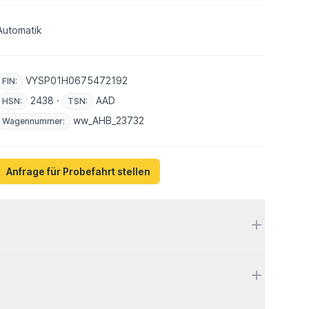
Automatik
VYSP01H0675472192
FIN:
2438 ·
AAD
HSN:
TSN:
ww_AHB_23732
Wagennummer:
Anfrage für Probefahrt stellen