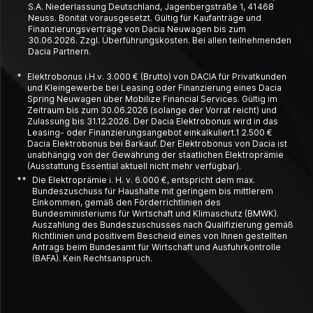
S.A. Niederlassung Deutschland, Jagenbergstraße 1, 41468
Neuss. Bonität vorausgesetzt. Gültig für Kaufanträge und
Finanzierungsverträge von Dacia Neuwagen bis zum
30.06.2026. Zzgl. Überführungskosten. Bei allen teilnehmenden
Dacia Partnern.
*
Elektrobonus i.H.v. 3.000 € (Brutto) von DACIA für Privatkunden
und Kleingewerbe bei Leasing oder Finanzierung eines Dacia
Spring Neuwagen über Mobilize Financial Services. Gültig im
Zeitraum bis zum 30.06.2026 (solange der Vorrat reicht) und
Zulassung bis 31.12.2026. Der Dacia Elektrobonus wird in das
Leasing- oder Finanzierungsangebot einkalkuliert.1 2.500 €
Dacia Elektrobonus bei Barkauf. Der Elektrobonus von Dacia ist
unabhängig von der Gewährung der staatlichen Elektroprämie
(Ausstattung Essential aktuell nicht mehr verfügbar).
**
Die Elektroprämie i. H. v. 6.000 €, entspricht dem max.
Bundeszuschuss für Haushalte mit geringem bis mittlerem
Einkommen, gemäß den Förderrichtlinien des
Bundesministeriums für Wirtschaft und Klimaschutz (BMWK).
Auszahlung des Bundeszuschusses nach Qualifizierung gemäß
Richtlinien und positivem Bescheid eines von Ihnen gestellten
Antrags beim Bundesamt für Wirtschaft und Ausfuhrkontrolle
(BAFA). Kein Rechtsanspruch.