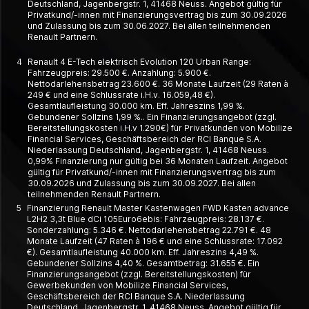
Deutschland, Jagenbergstr. 1, 41468 Neuss. Angebot gültig für
Privatkund/-innen mit Finanzierungsvertrag bis zum 30.09.2026
und Zulassung bis zum 30.06.2027. Bei allen teilnehmenden
Renault Partnern.
4
Renault 4 E-Tech elektrisch Evolution 120 Urban Range:
Fahrzeugpreis: 29.500 €. Anzahlung: 5.900 €.
Nettodarlehensbetrag 23.600 €. 36 Monate Laufzeit (29 Raten à
249 € und eine Schlussrate i.H.v. 16.059,48 €).
Gesamtlaufleistung 30.000 km. Eff. Jahreszins 1,99 %.
Gebundener Sollzins 1,99 %.. Ein Finanzierungsangebot (zzgl.
Bereitstellungskosten i.H.v 1.290€) für Privatkunden von Mobilize
Financial Services, Geschäftsbereich der RCI Banque S.A.
Niederlassung Deutschland, Jagenbergstr. 1, 41468 Neuss.
0,99% Finanzierung nur gültig bei 36 Monaten Laufzeit. Angebot
gültig für Privatkund/-innen mit Finanzierungsvertrag bis zum
30.09.2026 und Zulassung bis zum 30.09.2027. Bei allen
teilnehmenden Renault Partnern.
5
Finanzierung Renault Master Kastenwagen FWD Kasten advance
L2H2 3,3t Blue dCi 105Euro6ebis: Fahrzeugpreis: 28.137 €.
Sonderzahlung: 5.346 €. Nettodarlehensbetrag 22.791 €. 48
Monate Laufzeit (47 Raten à 196 € und eine Schlussrate: 17.092
€). Gesamtlaufleistung 40.000 km. Eff. Jahreszins 4,49 %.
Gebundener Sollzins 4,40 %. Gesamtbetrag: 31.655 €. Ein
Finanzierungsangebot (zzgl. Bereitstellungskosten) für
Gewerbekunden von Mobilize Financial Services,
Geschäftsbereich der RCI Banque S.A. Niederlassung
Deutschland, Jagenbergstr. 1, 41468 Neuss. Angebot gültig für