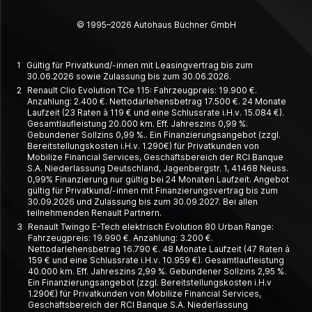
© 1995–2026 Autohaus Büchner GmbH
1
Gültig für Privatkund/-innen mit Leasingvertrag bis zum
30.06.2026 sowie Zulassung bis zum 30.06.2026.
2
Renault Clio Evolution TCe 115: Fahrzeugpreis: 19.900 €.
Anzahlung: 2.400 €. Nettodarlehensbetrag 17.500 €. 24 Monate
Laufzeit (23 Raten à 119 € und eine Schlussrate i.H.v. 15.084 €).
Gesamtlaufleistung 20.000 km. Eff. Jahreszins 0,99 %.
Gebundener Sollzins 0,99 %.. Ein Finanzierungsangebot (zzgl.
Bereitstellungskosten i.H.v. 1.290€) für Privatkunden von
Mobilize Financial Services, Geschäftsbereich der RCI Banque
S.A. Niederlassung Deutschland, Jagenbergstr. 1, 41468 Neuss.
0,99% Finanzierung nur gültig bei 24 Monaten Laufzeit. Angebot
gültig für Privatkund/-innen mit Finanzierungsvertrag bis zum
30.09.2026 und Zulassung bis zum 30.09.2027. Bei allen
teilnehmenden Renault Partnern.
3
Renault Twingo E-Tech elektrisch Evolution 80 Urban Range:
Fahrzeugpreis: 19.990 €. Anzahlung: 3.200 €.
Nettodarlehensbetrag 16.790 €. 48 Monate Laufzeit (47 Raten à
159 € und eine Schlussrate i.H.v. 10.959 €). Gesamtlaufleistung
40.000 km. Eff. Jahreszins 2,99 %. Gebundener Sollzins 2,95 %.
Ein Finanzierungsangebot (zzgl. Bereitstellungskosten i.H.v
1.290€) für Privatkunden von Mobilize Financial Services,
Geschäftsbereich der RCI Banque S.A. Niederlassung