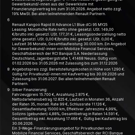
Gewerbekund/-innen aus der Gewerkliste mit
Finanzierungsvertrag bis zum 31.05.2026. Angebot netto zzgl.
19% MwSt. Bei allen teilnehmenden Renault Partnern.
6
Renault Kangoo Rapid III Advance L1 Blue dCi 95 MY25
Leasing: Monatliche Rate netto ohne gesetzl. USt. 149,00
€/brutto inkl. gesetzl. USt. 177,31 €, Leasing­­sonder­zahlung netto
ohne gesetzl. USt. 0,00 €/brutto inkl. gesetzl. USt. 0,00 €,
Laufzeit 36 Monate, Gesamt­laufleistung 30.000 km. Ein Angebot
für Gewerbe­kund/-innen von Mobilize Financial Services,
Geschäfts­bereich der RCI Banque S.A. Nieder­lassung
Deutschland, Jagen­berg­straße 1, 41468 Neuss. Gültig vom
01.02.2026 bis 31.05.2026 mit Zulassung bis zum 31.12.2026
8
Angebotspreis zzgl. Bereitstellungskosten in Höhe von 1.290 €.
Gültig für Privatkund/-innen mit Kaufvertrag bis 30.09.2026 und
Zulassung bis 31.06.2027. Bei allen teilnehmenden Renault
Partnern.
9
Silber Finanzierung:
Fahrzeugpreis 15.700 €, Anzahlung 2.875 €,
Nettodarlehensbetrag 12.825 €, Laufzeit in Monaten 36, Anzahl
der Raten 35, monatl. Rate 99 €, Schlussrate 11.126 €,
Gesamtlaufleistung 15000 km, Effektiver Jahreszins 4,99%,
Sollzins (gebunden) 4,88%, Gesamtbetrag in Raten 14.591 €,
Gesamtbetrag inkl. Anzahlung 17.466 €, Gültig bei Kaufantrag bis
30.06.2026.
Ein 3-Wege-Finanzierungsangebot für Privatkunden von
Mobilize Financial Services, Geschäftsbereich der RCI Banque