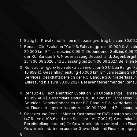
1
Gültig für Privatkund/-innen mit Leasingvertrag bis zum 30.0
2
Renault Clio Evolution TCe 115: Fahrzeugpreis: 19.900 €. Anzah
20.000 km. Eff. Jahreszins 0,99 %. Gebundener Sollzins 0,99 %.
der RCI Banque S.A. Niederlassung Deutschland, Jagenbergstr. 
zum 30.09.2026 und Zulassung bis zum 30.09.2027. Bei allen 
3
Renault Twingo E-Tech elektrisch Evolution 80 Urban Range: Fa
10.959 €). Gesamtlaufleistung 40.000 km. Eff. Jahreszins 2,99 
Services, Geschäftsbereich der RCI Banque S.A. Niederlassung
Zulassung bis zum 30.06.2027. Bei allen teilnehmenden Renaul
4
Renault 4 E-Tech elektrisch Evolution 120 Urban Range: Fahrze
16.059,48 €). Gesamtlaufleistung 30.000 km. Eff. Jahreszins 1,
Services, Geschäftsbereich der RCI Banque S.A. Niederlassung
mit Finanzierungsvertrag bis zum 30.09.2026 und Zulassung bi
5
Finanzierung Renault Master Kastenwagen FWD Kasten advance 
(47 Raten à 196 € und eine Schlussrate: 17.092 €). Gesamtlauf
Bereitstellungskosten) für Gewerbekunden von Mobilize Financ
Gewerbekund/-innen aus der Gewerkliste mit Finanzierungsver
6