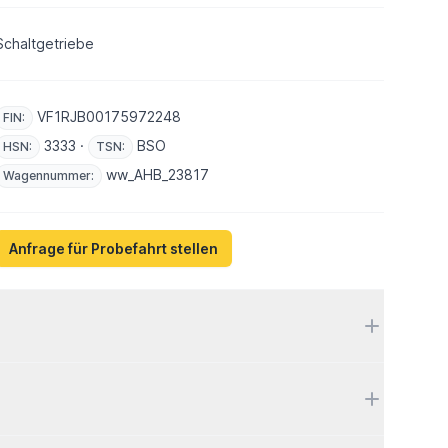
Schaltgetriebe
VF1RJB00175972248
FIN:
3333 ·
BSO
HSN:
TSN:
ww_AHB_23817
Wagennummer:
Anfrage für Probefahrt stellen