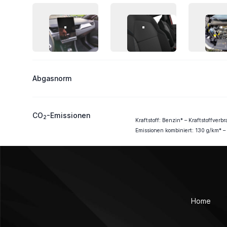
FAHRZEUG-BILD 9
FAHRZEUG-BILD 10
F
Abgasnorm
CO
-Emissionen
2
Kraftstoff: Benzin* – Kraftstoffver
Emissionen kombiniert: 130 g/km* –
Home