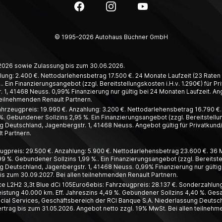
Facebook
Instagram
YouTube
© 1995–2026 Autohaus Büchner GmbH
6.2026 sowie Zulassung bis zum 30.06.2026.
lung: 2.400 €. Nettodarlehensbetrag 17.500 €. 24 Monate Laufzeit (23 Raten à
. Ein Finanzierungsangebot (zzgl. Bereitstellungskosten i.H.v. 1.290€) für 
1, 41468 Neuss. 0,99% Finanzierung nur gültig bei 24 Monaten Laufzeit. Ang
teilnehmenden Renault Partnern.
hrzeugpreis: 19.990 €. Anzahlung: 3.200 €. Nettodarlehensbetrag 16.790 €. 4
%. Gebundener Sollzins 2,95 %. Ein Finanzierungsangebot (zzgl. Bereitstellun
 Deutschland, Jagenbergstr. 1, 41468 Neuss. Angebot gültig für Privatkund
t Partnern.
ugpreis: 29.500 €. Anzahlung: 5.900 €. Nettodarlehensbetrag 23.600 €. 36 Mo
99 %. Gebundener Sollzins 1,99 %.. Ein Finanzierungsangebot (zzgl. Bereitste
 Deutschland, Jagenbergstr. 1, 41468 Neuss. 0,99% Finanzierung nur gültig 
s zum 30.09.2027. Bei allen teilnehmenden Renault Partnern.
L2H2 3,3t Blue dCi 105Euro6ebis: Fahrzeugpreis: 28.137 €. Sonderzahlung:
leistung 40.000 km. Eff. Jahreszins 4,49 %. Gebundener Sollzins 4,40 %. Ges
ial Services, Geschäftsbereich der RCI Banque S.A. Niederlassung Deutschl
trag bis zum 31.05.2026. Angebot netto zzgl. 19% MwSt. Bei allen teilnehm