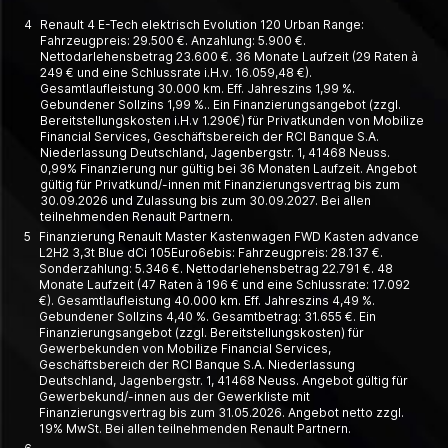
4
Renault 4 E-Tech elektrisch Evolution 120 Urban Range:
Fahrzeugpreis: 29.500 €. Anzahlung: 5.900 €.
Nettodarlehensbetrag 23.600 €. 36 Monate Laufzeit (29 Raten à
249 € und eine Schlussrate i.H.v. 16.059,48 €).
Gesamtlaufleistung 30.000 km. Eff. Jahreszins 1,99 %.
Gebundener Sollzins 1,99 %.. Ein Finanzierungsangebot (zzgl.
Bereitstellungskosten i.H.v 1.290€) für Privatkunden von Mobilize
Financial Services, Geschäftsbereich der RCI Banque S.A.
Niederlassung Deutschland, Jagenbergstr. 1, 41468 Neuss.
0,99% Finanzierung nur gültig bei 36 Monaten Laufzeit. Angebot
gültig für Privatkund/-innen mit Finanzierungsvertrag bis zum
30.09.2026 und Zulassung bis zum 30.09.2027. Bei allen
teilnehmenden Renault Partnern.
5
Finanzierung Renault Master Kastenwagen FWD Kasten advance
L2H2 3,3t Blue dCi 105Euro6ebis: Fahrzeugpreis: 28.137 €.
Sonderzahlung: 5.346 €. Nettodarlehensbetrag 22.791 €. 48
Monate Laufzeit (47 Raten à 196 € und eine Schlussrate: 17.092
€). Gesamtlaufleistung 40.000 km. Eff. Jahreszins 4,49 %.
Gebundener Sollzins 4,40 %. Gesamtbetrag: 31.655 €. Ein
Finanzierungsangebot (zzgl. Bereitstellungskosten) für
Gewerbekunden von Mobilize Financial Services,
Geschäftsbereich der RCI Banque S.A. Niederlassung
Deutschland, Jagenbergstr. 1, 41468 Neuss. Angebot gültig für
Gewerbekund/-innen aus der Gewerkliste mit
Finanzierungsvertrag bis zum 31.05.2026. Angebot netto zzgl.
19% MwSt. Bei allen teilnehmenden Renault Partnern.