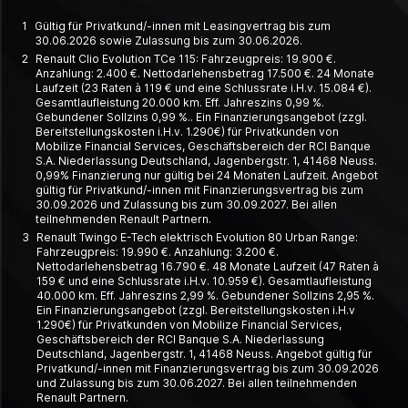
1
Gültig für Privatkund/-innen mit Leasingvertrag bis zum
30.06.2026 sowie Zulassung bis zum 30.06.2026.
2
Renault Clio Evolution TCe 115: Fahrzeugpreis: 19.900 €.
Anzahlung: 2.400 €. Nettodarlehensbetrag 17.500 €. 24 Monate
Laufzeit (23 Raten à 119 € und eine Schlussrate i.H.v. 15.084 €).
Gesamtlaufleistung 20.000 km. Eff. Jahreszins 0,99 %.
Gebundener Sollzins 0,99 %.. Ein Finanzierungsangebot (zzgl.
Bereitstellungskosten i.H.v. 1.290€) für Privatkunden von
Mobilize Financial Services, Geschäftsbereich der RCI Banque
S.A. Niederlassung Deutschland, Jagenbergstr. 1, 41468 Neuss.
0,99% Finanzierung nur gültig bei 24 Monaten Laufzeit. Angebot
gültig für Privatkund/-innen mit Finanzierungsvertrag bis zum
30.09.2026 und Zulassung bis zum 30.09.2027. Bei allen
teilnehmenden Renault Partnern.
3
Renault Twingo E-Tech elektrisch Evolution 80 Urban Range:
Fahrzeugpreis: 19.990 €. Anzahlung: 3.200 €.
Nettodarlehensbetrag 16.790 €. 48 Monate Laufzeit (47 Raten à
159 € und eine Schlussrate i.H.v. 10.959 €). Gesamtlaufleistung
40.000 km. Eff. Jahreszins 2,99 %. Gebundener Sollzins 2,95 %.
Ein Finanzierungsangebot (zzgl. Bereitstellungskosten i.H.v
1.290€) für Privatkunden von Mobilize Financial Services,
Geschäftsbereich der RCI Banque S.A. Niederlassung
Deutschland, Jagenbergstr. 1, 41468 Neuss. Angebot gültig für
Privatkund/-innen mit Finanzierungsvertrag bis zum 30.09.2026
und Zulassung bis zum 30.06.2027. Bei allen teilnehmenden
Renault Partnern.