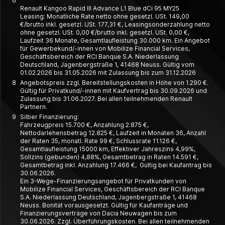
6
Renault Kangoo Rapid III Advance L1 Blue dCi 95 MY25
Leasing: Monatliche Rate netto ohne gesetzl. USt. 149,00
€/brutto inkl. gesetzl. USt. 177,31 €, Leasing­­sonder­zahlung netto
ohne gesetzl. USt. 0,00 €/brutto inkl. gesetzl. USt. 0,00 €,
Laufzeit 36 Monate, Gesamt­laufleistung 30.000 km. Ein Angebot
für Gewerbe­kund/-innen von Mobilize Financial Services,
Geschäfts­bereich der RCI Banque S.A. Nieder­lassung
Deutschland, Jagen­berg­straße 1, 41468 Neuss. Gültig vom
01.02.2026 bis 31.05.2026 mit Zulassung bis zum 31.12.2026
8
Angebotspreis zzgl. Bereitstellungskosten in Höhe von 1.290 €.
Gültig für Privatkund/-innen mit Kaufvertrag bis 30.09.2026 und
Zulassung bis 31.06.2027. Bei allen teilnehmenden Renault
Partnern.
9
Silber Finanzierung:
Fahrzeugpreis 15.700 €, Anzahlung 2.875 €,
Nettodarlehensbetrag 12.825 €, Laufzeit in Monaten 36, Anzahl
der Raten 35, monatl. Rate 99 €, Schlussrate 11.126 €,
Gesamtlaufleistung 15000 km, Effektiver Jahreszins 4,99%,
Sollzins (gebunden) 4,88%, Gesamtbetrag in Raten 14.591 €,
Gesamtbetrag inkl. Anzahlung 17.466 €, Gültig bei Kaufantrag bis
30.06.2026.
Ein 3-Wege-Finanzierungsangebot für Privatkunden von
Mobilize Financial Services, Geschäftsbereich der RCI Banque
S.A. Niederlassung Deutschland, Jagenbergstraße 1, 41468
Neuss. Bonität vorausgesetzt. Gültig für Kaufanträge und
Finanzierungsverträge von Dacia Neuwagen bis zum
30.06.2026. Zzgl. Überführungskosten. Bei allen teilnehmenden