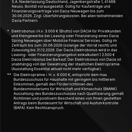
S.A. Niederlassung Deutschland, Jagenbergstraße 1, 41468
Neuss. Bonität vorausgesetzt. Gültig für Kaufanträge und
Finanzierungsverträge von Dacia Neuwagen bis zum
30.06.2026. Zzgl. Überführungskosten. Bei allen teilnehmenden
Dacia Partnern.
*
Elektrobonus i.H.v. 3.000 € (Brutto) von DACIA für Privatkunden
und Kleingewerbe bei Leasing oder Finanzierung eines Dacia
Spring Neuwagen über Mobilize Financial Services. Gültig im
Zeitraum bis zum 30.06.2026 (solange der Vorrat reicht) und
Zulassung bis 31.12.2026. Der Dacia Elektrobonus wird in das
Leasing- oder Finanzierungsangebot einkalkuliert.1 2.500 €
Dacia Elektrobonus bei Barkauf. Der Elektrobonus von Dacia ist
unabhängig von der Gewährung der staatlichen Elektroprämie
(Ausstattung Essential aktuell nicht mehr verfügbar).
**
Die Elektroprämie i. H. v. 6.000 €, entspricht dem max.
Bundeszuschuss für Haushalte mit geringem bis mittlerem
Einkommen, gemäß den Förderrichtlinien des
Bundesministeriums für Wirtschaft und Klimaschutz (BMWK).
Auszahlung des Bundeszuschusses nach Qualifizierung gemäß
Richtlinien und positivem Bescheid eines von Ihnen gestellten
Antrags beim Bundesamt für Wirtschaft und Ausfuhrkontrolle
(BAFA). Kein Rechtsanspruch.