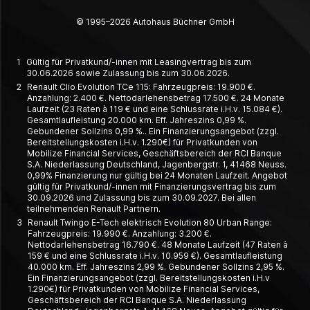
© 1995–2026 Autohaus Büchner GmbH
1
Gültig für Privatkund/-innen mit Leasingvertrag bis zum
30.06.2026 sowie Zulassung bis zum 30.06.2026.
2
Renault Clio Evolution TCe 115: Fahrzeugpreis: 19.900 €.
Anzahlung: 2.400 €. Nettodarlehensbetrag 17.500 €. 24 Monate
Laufzeit (23 Raten à 119 € und eine Schlussrate i.H.v. 15.084 €).
Gesamtlaufleistung 20.000 km. Eff. Jahreszins 0,99 %.
Gebundener Sollzins 0,99 %.. Ein Finanzierungsangebot (zzgl.
Bereitstellungskosten i.H.v. 1.290€) für Privatkunden von
Mobilize Financial Services, Geschäftsbereich der RCI Banque
S.A. Niederlassung Deutschland, Jagenbergstr. 1, 41468 Neuss.
0,99% Finanzierung nur gültig bei 24 Monaten Laufzeit. Angebot
gültig für Privatkund/-innen mit Finanzierungsvertrag bis zum
30.09.2026 und Zulassung bis zum 30.09.2027. Bei allen
teilnehmenden Renault Partnern.
3
Renault Twingo E-Tech elektrisch Evolution 80 Urban Range:
Fahrzeugpreis: 19.990 €. Anzahlung: 3.200 €.
Nettodarlehensbetrag 16.790 €. 48 Monate Laufzeit (47 Raten à
159 € und eine Schlussrate i.H.v. 10.959 €). Gesamtlaufleistung
40.000 km. Eff. Jahreszins 2,99 %. Gebundener Sollzins 2,95 %.
Ein Finanzierungsangebot (zzgl. Bereitstellungskosten i.H.v
1.290€) für Privatkunden von Mobilize Financial Services,
Geschäftsbereich der RCI Banque S.A. Niederlassung