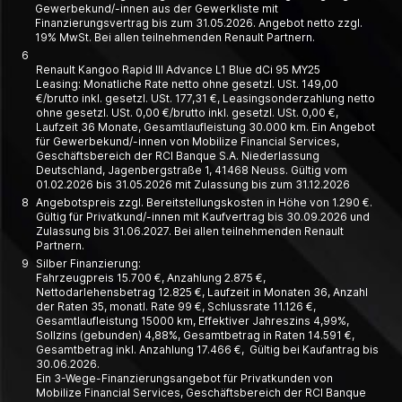
Gewerbekund/-innen aus der Gewerkliste mit
Finanzierungsvertrag bis zum 31.05.2026. Angebot netto zzgl.
19% MwSt. Bei allen teilnehmenden Renault Partnern.
6
Renault Kangoo Rapid III Advance L1 Blue dCi 95 MY25
Leasing: Monatliche Rate netto ohne gesetzl. USt. 149,00
€/brutto inkl. gesetzl. USt. 177,31 €, Leasing­­sonder­zahlung netto
ohne gesetzl. USt. 0,00 €/brutto inkl. gesetzl. USt. 0,00 €,
Laufzeit 36 Monate, Gesamt­laufleistung 30.000 km. Ein Angebot
für Gewerbe­kund/-innen von Mobilize Financial Services,
Geschäfts­bereich der RCI Banque S.A. Nieder­lassung
Deutschland, Jagen­berg­straße 1, 41468 Neuss. Gültig vom
01.02.2026 bis 31.05.2026 mit Zulassung bis zum 31.12.2026
8
Angebotspreis zzgl. Bereitstellungskosten in Höhe von 1.290 €.
Gültig für Privatkund/-innen mit Kaufvertrag bis 30.09.2026 und
Zulassung bis 31.06.2027. Bei allen teilnehmenden Renault
Partnern.
9
Silber Finanzierung:
Fahrzeugpreis 15.700 €, Anzahlung 2.875 €,
Nettodarlehensbetrag 12.825 €, Laufzeit in Monaten 36, Anzahl
der Raten 35, monatl. Rate 99 €, Schlussrate 11.126 €,
Gesamtlaufleistung 15000 km, Effektiver Jahreszins 4,99%,
Sollzins (gebunden) 4,88%, Gesamtbetrag in Raten 14.591 €,
Gesamtbetrag inkl. Anzahlung 17.466 €, Gültig bei Kaufantrag bis
30.06.2026.
Ein 3-Wege-Finanzierungsangebot für Privatkunden von
Mobilize Financial Services, Geschäftsbereich der RCI Banque