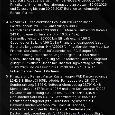
Deutschland, Jagenbergstr. 1, 41468 Neuss. Angebot gültig für
Privatkund/-innen mit Finanzierungsvertrag bis zum 30.09.2026
und Zulassung bis zum 30.06.2027. Bei allen teilnehmenden
Renault Partnern.
4
Renault 4 E-Tech elektrisch Evolution 120 Urban Range:
Fahrzeugpreis: 29.500 €. Anzahlung: 5.900 €.
Nettodarlehensbetrag 23.600 €. 36 Monate Laufzeit (29 Raten à
249 € und eine Schlussrate i.H.v. 16.059,48 €).
Gesamtlaufleistung 30.000 km. Eff. Jahreszins 1,99 %.
Gebundener Sollzins 1,99 %.. Ein Finanzierungsangebot (zzgl.
Bereitstellungskosten i.H.v 1.290€) für Privatkunden von Mobilize
Financial Services, Geschäftsbereich der RCI Banque S.A.
Niederlassung Deutschland, Jagenbergstr. 1, 41468 Neuss.
0,99% Finanzierung nur gültig bei 36 Monaten Laufzeit. Angebot
gültig für Privatkund/-innen mit Finanzierungsvertrag bis zum
30.09.2026 und Zulassung bis zum 30.09.2027. Bei allen
teilnehmenden Renault Partnern.
5
Finanzierung Renault Master Kastenwagen FWD Kasten advance
L2H2 3,3t Blue dCi 105Euro6ebis: Fahrzeugpreis: 28.137 €.
Sonderzahlung: 5.346 €. Nettodarlehensbetrag 22.791 €. 48
Monate Laufzeit (47 Raten à 196 € und eine Schlussrate: 17.092
€). Gesamtlaufleistung 40.000 km. Eff. Jahreszins 4,49 %.
Gebundener Sollzins 4,40 %. Gesamtbetrag: 31.655 €. Ein
Finanzierungsangebot (zzgl. Bereitstellungskosten) für
Gewerbekunden von Mobilize Financial Services,
Geschäftsbereich der RCI Banque S.A. Niederlassung
Deutschland, Jagenbergstr. 1, 41468 Neuss. Angebot gültig für