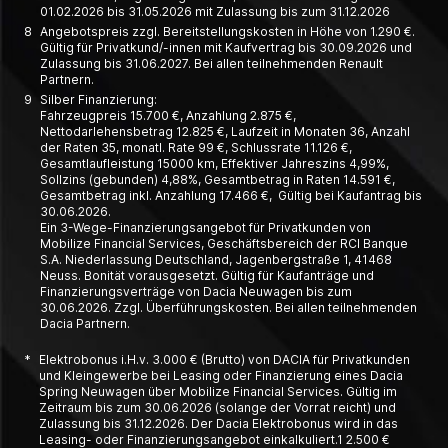
01.02.2026 bis 31.05.2026 mit Zulassung bis zum 31.12.2026
8
Angebotspreis zzgl. Bereitstellungskosten in Höhe von 1.290 €.
Gültig für Privatkund/-innen mit Kaufvertrag bis 30.09.2026 und
Zulassung bis 31.06.2027. Bei allen teilnehmenden Renault
Partnern.
9
Silber Finanzierung:
Fahrzeugpreis 15.700 €, Anzahlung 2.875 €,
Nettodarlehensbetrag 12.825 €, Laufzeit in Monaten 36, Anzahl
der Raten 35, monatl. Rate 99 €, Schlussrate 11.126 €,
Gesamtlaufleistung 15000 km, Effektiver Jahreszins 4,99%,
Sollzins (gebunden) 4,88%, Gesamtbetrag in Raten 14.591 €,
Gesamtbetrag inkl. Anzahlung 17.466 €, Gültig bei Kaufantrag bis
30.06.2026.
Ein 3-Wege-Finanzierungsangebot für Privatkunden von
Mobilize Financial Services, Geschäftsbereich der RCI Banque
S.A. Niederlassung Deutschland, Jagenbergstraße 1, 41468
Neuss. Bonität vorausgesetzt. Gültig für Kaufanträge und
Finanzierungsverträge von Dacia Neuwagen bis zum
30.06.2026. Zzgl. Überführungskosten. Bei allen teilnehmenden
Dacia Partnern.
*
Elektrobonus i.H.v. 3.000 € (Brutto) von DACIA für Privatkunden
und Kleingewerbe bei Leasing oder Finanzierung eines Dacia
Spring Neuwagen über Mobilize Financial Services. Gültig im
Zeitraum bis zum 30.06.2026 (solange der Vorrat reicht) und
Zulassung bis 31.12.2026. Der Dacia Elektrobonus wird in das
Leasing- oder Finanzierungsangebot einkalkuliert.1 2.500 €