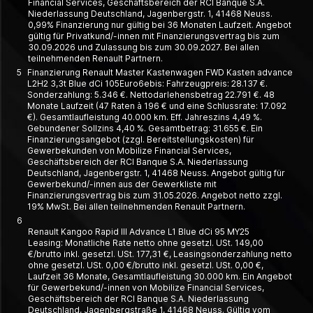
Financial Services, Geschäftsbereich der RCI Banque S.A.
Niederlassung Deutschland, Jagenbergstr. 1, 41468 Neuss.
0,99% Finanzierung nur gültig bei 36 Monaten Laufzeit. Angebot
gültig für Privatkund/-innen mit Finanzierungsvertrag bis zum
30.09.2026 und Zulassung bis zum 30.09.2027. Bei allen
teilnehmenden Renault Partnern.
5
Finanzierung Renault Master Kastenwagen FWD Kasten advance
L2H2 3,3t Blue dCi 105Euro6ebis: Fahrzeugpreis: 28.137 €.
Sonderzahlung: 5.346 €. Nettodarlehensbetrag 22.791 €. 48
Monate Laufzeit (47 Raten à 196 € und eine Schlussrate: 17.092
€). Gesamtlaufleistung 40.000 km. Eff. Jahreszins 4,49 %.
Gebundener Sollzins 4,40 %. Gesamtbetrag: 31.655 €. Ein
Finanzierungsangebot (zzgl. Bereitstellungskosten) für
Gewerbekunden von Mobilize Financial Services,
Geschäftsbereich der RCI Banque S.A. Niederlassung
Deutschland, Jagenbergstr. 1, 41468 Neuss. Angebot gültig für
Gewerbekund/-innen aus der Gewerkliste mit
Finanzierungsvertrag bis zum 31.05.2026. Angebot netto zzgl.
19% MwSt. Bei allen teilnehmenden Renault Partnern.
6
Renault Kangoo Rapid III Advance L1 Blue dCi 95 MY25
Leasing: Monatliche Rate netto ohne gesetzl. USt. 149,00
€/brutto inkl. gesetzl. USt. 177,31 €, Leasing­­sonder­zahlung netto
ohne gesetzl. USt. 0,00 €/brutto inkl. gesetzl. USt. 0,00 €,
Laufzeit 36 Monate, Gesamt­laufleistung 30.000 km. Ein Angebot
für Gewerbe­kund/-innen von Mobilize Financial Services,
Geschäfts­bereich der RCI Banque S.A. Nieder­lassung
Deutschland, Jagen­berg­straße 1, 41468 Neuss. Gültig vom