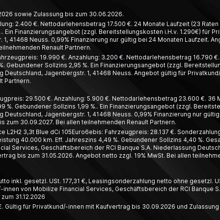
6.2026 sowie Zulassung bis zum 30.06.2026.
lung: 2.400 €. Nettodarlehensbetrag 17.500 €. 24 Monate Laufzeit (23 Raten à
. Ein Finanzierungsangebot (zzgl. Bereitstellungskosten i.H.v. 1.290€) für 
1, 41468 Neuss. 0,99% Finanzierung nur gültig bei 24 Monaten Laufzeit. Ang
teilnehmenden Renault Partnern.
hrzeugpreis: 19.990 €. Anzahlung: 3.200 €. Nettodarlehensbetrag 16.790 €. 4
%. Gebundener Sollzins 2,95 %. Ein Finanzierungsangebot (zzgl. Bereitstellun
 Deutschland, Jagenbergstr. 1, 41468 Neuss. Angebot gültig für Privatkund
t Partnern.
ugpreis: 29.500 €. Anzahlung: 5.900 €. Nettodarlehensbetrag 23.600 €. 36 Mo
99 %. Gebundener Sollzins 1,99 %.. Ein Finanzierungsangebot (zzgl. Bereitste
 Deutschland, Jagenbergstr. 1, 41468 Neuss. 0,99% Finanzierung nur gültig 
s zum 30.09.2027. Bei allen teilnehmenden Renault Partnern.
L2H2 3,3t Blue dCi 105Euro6ebis: Fahrzeugpreis: 28.137 €. Sonderzahlung:
leistung 40.000 km. Eff. Jahreszins 4,49 %. Gebundener Sollzins 4,40 %. Ges
ial Services, Geschäftsbereich der RCI Banque S.A. Niederlassung Deutschl
trag bis zum 31.05.2026. Angebot netto zzgl. 19% MwSt. Bei allen teilnehm
o inkl. gesetzl. USt. 177,31 €, Leasing­­sonder­zahlung netto ohne gesetzl. US
innen von Mobilize Financial Services, Geschäfts­bereich der RCI Banque S.
s zum 31.12.2026
. Gültig für Privatkund/-innen mit Kaufvertrag bis 30.09.2026 und Zulassung