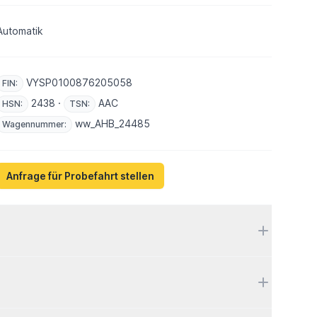
Automatik
VYSP0100876205058
FIN:
2438 ·
AAC
HSN:
TSN:
ww_AHB_24485
Wagennummer:
Anfrage für Probefahrt stellen