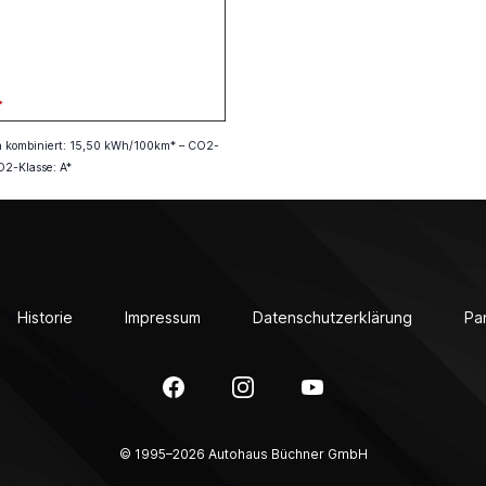
uch kombiniert: 15,50 kWh/100km* – CO2-
O2-Klasse: A*
Historie
Impressum
Datenschutzerklärung
Pa
Facebook
Instagram
YouTube
© 1995–2026 Autohaus Büchner GmbH