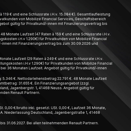
 119 € und eine Schlussrate i.H.v. 15.084 €). Gesamtlaufleistung
Privatkunden von Mobilize Financial Services, Geschäftsbereich
ebot gültig für Privatkund/-innen mit Finanzierungsvertrag bis
8 Monate Laufzeit (47 Raten à 159 € und eine Schlussrate i.H.v.
gskosten i.H.v 1.290€) für Privatkunden von Mobilize Financial
/-innen mit Finanzierungsvertrag bis zum 30.09.2026 und
nate Laufzeit (29 Raten à 249 € und eine Schlussrate i.H.v.
llungskosten i.H.v 1.290€) für Privatkunden von Mobilize Financial
bei 36 Monaten Laufzeit. Angebot gültig für Privatkund/-innen
 5.346 €. Nettodarlehensbetrag 22.791 €. 48 Monate Laufzeit
amtbetrag: 31.655 €. Ein Finanzierungsangebot (zzgl.
and, Jagenbergstr. 1, 41468 Neuss. Angebot gültig für
enden Renault Partnern.
t. 0,00 €/brutto inkl. gesetzl. USt. 0,00 €, Laufzeit 36 Monate,
A. Nieder­lassung Deutschland, Jagen­berg­straße 1, 41468
 bis 31.06.2027. Bei allen teilnehmenden Renault Partnern.