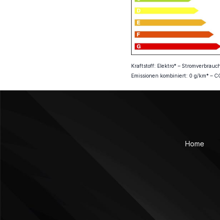
Kraftstoff: Elektro* – Stromverbra
Emissionen kombiniert: 0 g/km* – C
Home