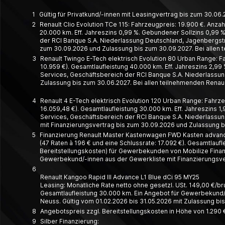
1
Gültig für Privatkund/-innen mit Leasingvertrag bis zum 30.0
2
Renault Clio Evolution TCe 115: Fahrzeugpreis: 19.900 €. Anzah
20.000 km. Eff. Jahreszins 0,99 %. Gebundener Sollzins 0,99 %.
der RCI Banque S.A. Niederlassung Deutschland, Jagenbergstr. 
zum 30.09.2026 und Zulassung bis zum 30.09.2027. Bei allen 
3
Renault Twingo E-Tech elektrisch Evolution 80 Urban Range: Fa
10.959 €). Gesamtlaufleistung 40.000 km. Eff. Jahreszins 2,99 
Services, Geschäftsbereich der RCI Banque S.A. Niederlassung
Zulassung bis zum 30.06.2027. Bei allen teilnehmenden Renaul
4
Renault 4 E-Tech elektrisch Evolution 120 Urban Range: Fahrze
16.059,48 €). Gesamtlaufleistung 30.000 km. Eff. Jahreszins 1,
Services, Geschäftsbereich der RCI Banque S.A. Niederlassung
mit Finanzierungsvertrag bis zum 30.09.2026 und Zulassung bi
5
Finanzierung Renault Master Kastenwagen FWD Kasten advance 
(47 Raten à 196 € und eine Schlussrate: 17.092 €). Gesamtlauf
Bereitstellungskosten) für Gewerbekunden von Mobilize Financ
Gewerbekund/-innen aus der Gewerkliste mit Finanzierungsver
6
Renault Kangoo Rapid III Advance L1 Blue dCi 95 MY25
Leasing: Monatliche Rate netto ohne gesetzl. USt. 149,00 €/brutt
Gesamt­laufleistung 30.000 km. Ein Angebot für Gewerbe­kund/-
Neuss. Gültig vom 01.02.2026 bis 31.05.2026 mit Zulassung bi
8
Angebotspreis zzgl. Bereitstellungskosten in Höhe von 1.290 €
9
Silber Finanzierung: