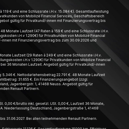
 119 € und eine Schlussrate i.H.v. 15.084 €). Gesamtlaufleistung
Privatkunden von Mobilize Financial Services, Geschäftsbereich
ebot gültig für Privatkund/-innen mit Finanzierungsvertrag bis
8 Monate Laufzeit (47 Raten à 159 € und eine Schlussrate i.H.v.
gskosten i.H.v 1.290€) für Privatkunden von Mobilize Financial
/-innen mit Finanzierungsvertrag bis zum 30.09.2026 und
nate Laufzeit (29 Raten à 249 € und eine Schlussrate i.H.v.
llungskosten i.H.v 1.290€) für Privatkunden von Mobilize Financial
bei 36 Monaten Laufzeit. Angebot gültig für Privatkund/-innen
 5.346 €. Nettodarlehensbetrag 22.791 €. 48 Monate Laufzeit
amtbetrag: 31.655 €. Ein Finanzierungsangebot (zzgl.
and, Jagenbergstr. 1, 41468 Neuss. Angebot gültig für
enden Renault Partnern.
t. 0,00 €/brutto inkl. gesetzl. USt. 0,00 €, Laufzeit 36 Monate,
A. Nieder­lassung Deutschland, Jagen­berg­straße 1, 41468
 bis 31.06.2027. Bei allen teilnehmenden Renault Partnern.
 Schlussrate 11.126 €, Gesamtlaufleistung 15000 km, Effektiver