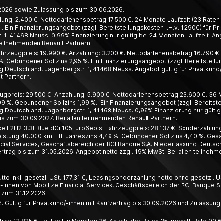
6.2026 sowie Zulassung bis zum 30.06.2026.
lung: 2.400 €. Nettodarlehensbetrag 17.500 €. 24 Monate Laufzeit (23 Raten à
. Ein Finanzierungsangebot (zzgl. Bereitstellungskosten i.H.v. 1.290€) für 
1, 41468 Neuss. 0,99% Finanzierung nur gültig bei 24 Monaten Laufzeit. Ang
teilnehmenden Renault Partnern.
hrzeugpreis: 19.990 €. Anzahlung: 3.200 €. Nettodarlehensbetrag 16.790 €. 4
%. Gebundener Sollzins 2,95 %. Ein Finanzierungsangebot (zzgl. Bereitstellun
 Deutschland, Jagenbergstr. 1, 41468 Neuss. Angebot gültig für Privatkund
t Partnern.
ugpreis: 29.500 €. Anzahlung: 5.900 €. Nettodarlehensbetrag 23.600 €. 36 Mo
99 %. Gebundener Sollzins 1,99 %.. Ein Finanzierungsangebot (zzgl. Bereitste
 Deutschland, Jagenbergstr. 1, 41468 Neuss. 0,99% Finanzierung nur gültig 
s zum 30.09.2027. Bei allen teilnehmenden Renault Partnern.
L2H2 3,3t Blue dCi 105Euro6ebis: Fahrzeugpreis: 28.137 €. Sonderzahlung:
leistung 40.000 km. Eff. Jahreszins 4,49 %. Gebundener Sollzins 4,40 %. Ges
ial Services, Geschäftsbereich der RCI Banque S.A. Niederlassung Deutschl
trag bis zum 31.05.2026. Angebot netto zzgl. 19% MwSt. Bei allen teilnehm
o inkl. gesetzl. USt. 177,31 €, Leasing­­sonder­zahlung netto ohne gesetzl. US
innen von Mobilize Financial Services, Geschäfts­bereich der RCI Banque S.
s zum 31.12.2026
. Gültig für Privatkund/-innen mit Kaufvertrag bis 30.09.2026 und Zulassung
ag 12.825 €, Laufzeit in Monaten 36, Anzahl der Raten 35, monatl. Rate 99 €,