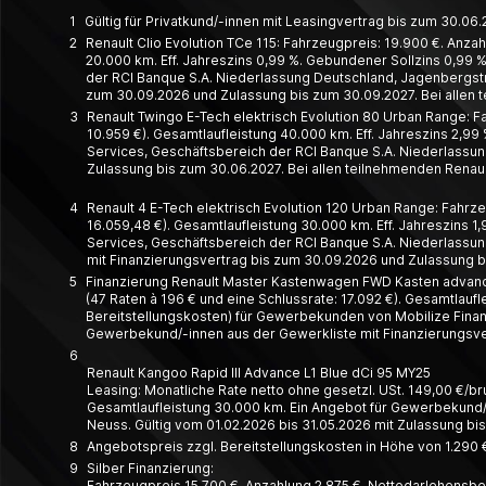
1
Gültig für Privatkund/-innen mit Leasingvertrag bis zum 30.0
2
Renault Clio Evolution TCe 115: Fahrzeugpreis: 19.900 €. Anzah
20.000 km. Eff. Jahreszins 0,99 %. Gebundener Sollzins 0,99 %.
der RCI Banque S.A. Niederlassung Deutschland, Jagenbergstr. 
zum 30.09.2026 und Zulassung bis zum 30.09.2027. Bei allen 
3
Renault Twingo E-Tech elektrisch Evolution 80 Urban Range: Fa
10.959 €). Gesamtlaufleistung 40.000 km. Eff. Jahreszins 2,99 
Services, Geschäftsbereich der RCI Banque S.A. Niederlassung
Zulassung bis zum 30.06.2027. Bei allen teilnehmenden Renaul
4
Renault 4 E-Tech elektrisch Evolution 120 Urban Range: Fahrze
16.059,48 €). Gesamtlaufleistung 30.000 km. Eff. Jahreszins 1,
Services, Geschäftsbereich der RCI Banque S.A. Niederlassung
mit Finanzierungsvertrag bis zum 30.09.2026 und Zulassung bi
5
Finanzierung Renault Master Kastenwagen FWD Kasten advance 
(47 Raten à 196 € und eine Schlussrate: 17.092 €). Gesamtlauf
Bereitstellungskosten) für Gewerbekunden von Mobilize Financ
Gewerbekund/-innen aus der Gewerkliste mit Finanzierungsver
6
Renault Kangoo Rapid III Advance L1 Blue dCi 95 MY25
Leasing: Monatliche Rate netto ohne gesetzl. USt. 149,00 €/brutt
Gesamt­laufleistung 30.000 km. Ein Angebot für Gewerbe­kund/-
Neuss. Gültig vom 01.02.2026 bis 31.05.2026 mit Zulassung bi
8
Angebotspreis zzgl. Bereitstellungskosten in Höhe von 1.290 €
9
Silber Finanzierung:
Fahrzeugpreis 15.700 €, Anzahlung 2.875 €, Nettodarlehensbetr