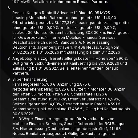
19% MwSt. Bei allen teilnehmenden Renault Partnern.
6
Renault Kangoo Rapid III Advance L1 Blue dCi 95 MY25
Leasing: Monatliche Rate netto ohne gesetzl. USt. 149,00
€/brutto inkl. gesetzl. USt. 177,31 €, Leasing­­sonder­zahlung netto
ohne gesetzl. USt. 0,00 €/brutto inkl. gesetzl. USt. 0,00 €,
Laufzeit 36 Monate, Gesamt­laufleistung 30.000 km. Ein Angebot
für Gewerbe­kund/-innen von Mobilize Financial Services,
Geschäfts­bereich der RCI Banque S.A. Nieder­lassung
Deutschland, Jagen­berg­straße 1, 41468 Neuss. Gültig vom
01.02.2026 bis 31.05.2026 mit Zulassung bis zum 31.12.2026
8
Angebotspreis zzgl. Bereitstellungskosten in Höhe von 1.290 €.
Gültig für Privatkund/-innen mit Kaufvertrag bis 30.09.2026 und
Zulassung bis 31.06.2027. Bei allen teilnehmenden Renault
Partnern.
9
Silber Finanzierung:
Fahrzeugpreis 15.700 €, Anzahlung 2.875 €,
Nettodarlehensbetrag 12.825 €, Laufzeit in Monaten 36, Anzahl
der Raten 35, monatl. Rate 99 €, Schlussrate 11.126 €,
Gesamtlaufleistung 15000 km, Effektiver Jahreszins 4,99%,
Sollzins (gebunden) 4,88%, Gesamtbetrag in Raten 14.591 €,
Gesamtbetrag inkl. Anzahlung 17.466 €, Gültig bei Kaufantrag bis
30.06.2026.
Ein 3-Wege-Finanzierungsangebot für Privatkunden von
Mobilize Financial Services, Geschäftsbereich der RCI Banque
S.A. Niederlassung Deutschland, Jagenbergstraße 1, 41468
Neuss. Bonität vorausgesetzt. Gültig für Kaufanträge und