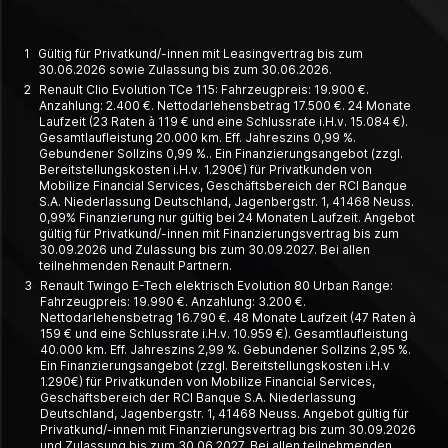
1
Gültig für Privatkund/-innen mit Leasingvertrag bis zum
30.06.2026 sowie Zulassung bis zum 30.06.2026.
2
Renault Clio Evolution TCe 115: Fahrzeugpreis: 19.900 €.
Anzahlung: 2.400 €. Nettodarlehensbetrag 17.500 €. 24 Monate
Laufzeit (23 Raten à 119 € und eine Schlussrate i.H.v. 15.084 €).
Gesamtlaufleistung 20.000 km. Eff. Jahreszins 0,99 %.
Gebundener Sollzins 0,99 %.. Ein Finanzierungsangebot (zzgl.
Bereitstellungskosten i.H.v. 1.290€) für Privatkunden von
Mobilize Financial Services, Geschäftsbereich der RCI Banque
S.A. Niederlassung Deutschland, Jagenbergstr. 1, 41468 Neuss.
0,99% Finanzierung nur gültig bei 24 Monaten Laufzeit. Angebot
gültig für Privatkund/-innen mit Finanzierungsvertrag bis zum
30.09.2026 und Zulassung bis zum 30.09.2027. Bei allen
teilnehmenden Renault Partnern.
3
Renault Twingo E-Tech elektrisch Evolution 80 Urban Range:
Fahrzeugpreis: 19.990 €. Anzahlung: 3.200 €.
Nettodarlehensbetrag 16.790 €. 48 Monate Laufzeit (47 Raten à
159 € und eine Schlussrate i.H.v. 10.959 €). Gesamtlaufleistung
40.000 km. Eff. Jahreszins 2,99 %. Gebundener Sollzins 2,95 %.
Ein Finanzierungsangebot (zzgl. Bereitstellungskosten i.H.v
1.290€) für Privatkunden von Mobilize Financial Services,
Geschäftsbereich der RCI Banque S.A. Niederlassung
Deutschland, Jagenbergstr. 1, 41468 Neuss. Angebot gültig für
Privatkund/-innen mit Finanzierungsvertrag bis zum 30.09.2026
und Zulassung bis zum 30.06.2027. Bei allen teilnehmenden