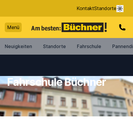
Kontakt
Standorte
Menü
Neuigkeiten
Standorte
Fahrschule
Pannendi
Fahrschule Büchner