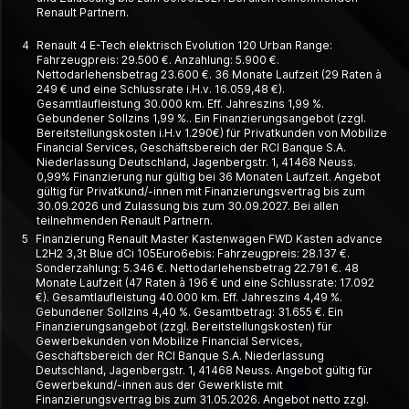
Renault Partnern.
4
Renault 4 E-Tech elektrisch Evolution 120 Urban Range:
Fahrzeugpreis: 29.500 €. Anzahlung: 5.900 €.
Nettodarlehensbetrag 23.600 €. 36 Monate Laufzeit (29 Raten à
249 € und eine Schlussrate i.H.v. 16.059,48 €).
Gesamtlaufleistung 30.000 km. Eff. Jahreszins 1,99 %.
Gebundener Sollzins 1,99 %.. Ein Finanzierungsangebot (zzgl.
Bereitstellungskosten i.H.v 1.290€) für Privatkunden von Mobilize
Financial Services, Geschäftsbereich der RCI Banque S.A.
Niederlassung Deutschland, Jagenbergstr. 1, 41468 Neuss.
0,99% Finanzierung nur gültig bei 36 Monaten Laufzeit. Angebot
gültig für Privatkund/-innen mit Finanzierungsvertrag bis zum
30.09.2026 und Zulassung bis zum 30.09.2027. Bei allen
teilnehmenden Renault Partnern.
5
Finanzierung Renault Master Kastenwagen FWD Kasten advance
L2H2 3,3t Blue dCi 105Euro6ebis: Fahrzeugpreis: 28.137 €.
Sonderzahlung: 5.346 €. Nettodarlehensbetrag 22.791 €. 48
Monate Laufzeit (47 Raten à 196 € und eine Schlussrate: 17.092
€). Gesamtlaufleistung 40.000 km. Eff. Jahreszins 4,49 %.
Gebundener Sollzins 4,40 %. Gesamtbetrag: 31.655 €. Ein
Finanzierungsangebot (zzgl. Bereitstellungskosten) für
Gewerbekunden von Mobilize Financial Services,
Geschäftsbereich der RCI Banque S.A. Niederlassung
Deutschland, Jagenbergstr. 1, 41468 Neuss. Angebot gültig für
Gewerbekund/-innen aus der Gewerkliste mit
Finanzierungsvertrag bis zum 31.05.2026. Angebot netto zzgl.